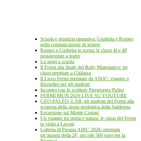
Scuola e giustizia riparativa: Giulietta e Romeo
nella comunicazione di genere
Romeo e Giulietta in scena: le classi 4I e 4P
protagoniste a teatro
Lo sport a scuola
Il Fermi alla finale del Rally Matematico: tre
classi premiate a Ghilarza
Il Liceo Fermi premiato da ASOC: viaggio a
Bruxelles per gli studenti
Incontro con lo scrittore Piergiorgio Pulixi
FERMI MUN 2026 LIVE SU YOUTUBE
GEO PALEO–LAB: gli studenti del Fermi alla
scoperta della storia geologica della Sardegna
Escursione sul Monte Corrasi
Un viaggio tra storia e natura: le classi del Fermi
in visita a Laconi
Lotteria di Pasqua AIRC 2026: premiata
un’alunna della 2F, raccolti 500 euro per la
Ricerca!