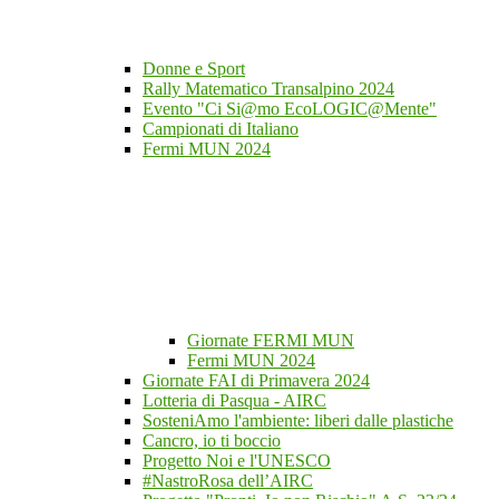
Donne e Sport
Rally Matematico Transalpino 2024
Evento "Ci Si@mo EcoLOGIC@Mente"
Campionati di Italiano
Fermi MUN 2024
Giornate FERMI MUN
Fermi MUN 2024
Giornate FAI di Primavera 2024
Lotteria di Pasqua - AIRC
SosteniAmo l'ambiente: liberi dalle plastiche
Cancro, io ti boccio
Progetto Noi e l'UNESCO
#NastroRosa dell’AIRC