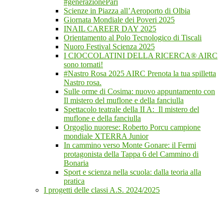
#generazionePari
Scienze in Piazza all’Aeroporto di Olbia
Giornata Mondiale dei Poveri 2025
INAIL CAREER DAY 2025
Orientamento al Polo Tecnologico di Tiscali
Nuoro Festival Scienza 2025
I CIOCCOLATINI DELLA RICERCA® AIRC
sono tornati!
#Nastro Rosa 2025 AIRC Prenota la tua spilletta
Nastro rosa.
Sulle orme di Cosima: nuovo appuntamento con
Il mistero del muflone e della fanciulla
Spettacolo teatrale della II A: Il mistero del
muflone e della fanciulla
Orgoglio nuorese: Roberto Porcu campione
mondiale XTERRA Junior
In cammino verso Monte Gonare: il Fermi
protagonista della Tappa 6 del Cammino di
Bonaria
Sport e scienza nella scuola: dalla teoria alla
pratica
I progetti delle classi A.S. 2024/2025