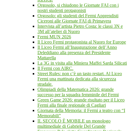
Orgosolo, si chiudono le Giornate FAI con i
nostri studenti protagonisti
Orgosolo: gli studenti del Fermi Apprendisti
Ciceroni alle Giornate FAI di Primavera
Intervista all’artista Pietro Costa: le classi 3N e
3M all’atelier di Nuoro
Fermi MUN 2026
Il Liceo Fermi protagonista al Nuoro for Europe
Il Liceo Fermi all’Inaugurazione dell’Anno
Deleddiano alla presenza del Presidente
Mattarella
La 3G in visita alla Miniera Maffei Sarda Silicati
Il Fermi con AIRC.
Street Rules: non c’è un tasto restart. Al Liceo
Fermi una mattinata dedicata alla sicurezza
stradale.
Olimpiadi della Matematica 2026: grande
successo per la squadra femminile del Fermi
Green Game 2026: grande risultato per il Liceo
Fermi alla finale regionale di Cagliari
Giornata della Memoria: il Fermi a teatro con “I
Memorabili”
IL SECOLO È MOBILE un monologo
multimediale di Gabriele Del Grande