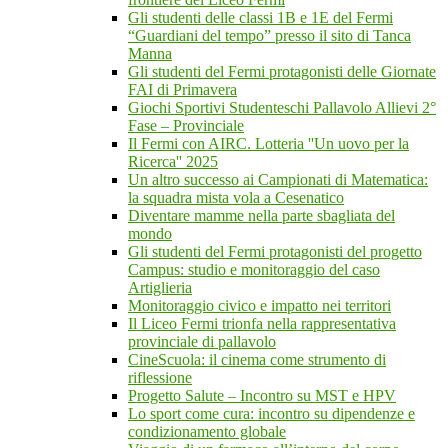
Gli studenti delle classi 1B e 1E del Fermi
“Guardiani del tempo” presso il sito di Tanca
Manna
Gli studenti del Fermi protagonisti delle Giornate
FAI di Primavera
Giochi Sportivi Studenteschi Pallavolo Allievi 2°
Fase – Provinciale
Il Fermi con AIRC. Lotteria ''Un uovo per la
Ricerca'' 2025
Un altro successo ai Campionati di Matematica:
la squadra mista vola a Cesenatico
Diventare mamme nella parte sbagliata del
mondo
Gli studenti del Fermi protagonisti del progetto
Campus: studio e monitoraggio del caso
Artiglieria
Monitoraggio civico e impatto nei territori
Il Liceo Fermi trionfa nella rappresentativa
provinciale di pallavolo
CineScuola: il cinema come strumento di
riflessione
Progetto Salute – Incontro su MST e HPV
Lo sport come cura: incontro su dipendenze e
condizionamento globale