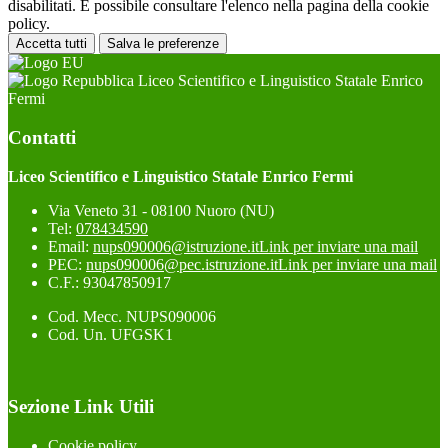
disabilitati. È possibile consultare l'elenco nella pagina della cookie
policy.
Accetta tutti
Salva le preferenze
Liceo Scientifico e Linguistico Statale Enrico
Fermi
Contatti
Liceo Scientifico e Linguistico Statale Enrico Fermi
Via Veneto 31 - 08100 Nuoro (NU)
Tel:
078434590
Email:
nups090006@istruzione.it
Link per inviare una mail
PEC:
nups090006@pec.istruzione.it
Link per inviare una mail
C.F.: 93047850917
Cod. Mecc. NUPS090006
Cod. Un. UFGSK1
Sezione Link Utili
Cookie policy