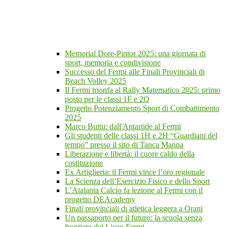
Memorial Dore-Pintor 2025: una giornata di
sport, memoria e condivisione
Successo del Fermi alle Finali Provinciali di
Beach Volley 2025
Il Fermi trionfa al Rally Matematico 2025: primo
posto per le classi 1F e 2Q
Progetto Potenziamento Sport di Combattimento
2025
Marco Buttu: dall'Antartide al Fermi
Gli studenti delle classi 1H e 2H “Guardiani del
tempo” presso il sito di Tanca Manna
Liberazione e libertà: il cuore caldo della
costituzione
Ex Artiglieria: il Fermi vince l’oro regionale
La Scienza dell’Esercizio Fisico e dello Sport
L’Atalanta Calcio fa lezione al Fermi con il
progetto DEAcademy
Finali provinciali di atletica leggera a Orani
Un passaporto per il futuro: la scuola senza
frontiere del Liceo Fermi