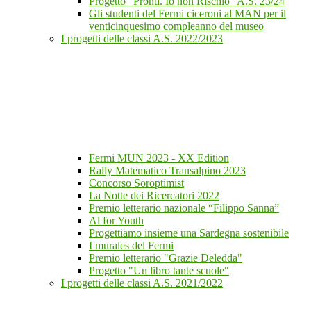
Progetto "Pronti. Io non Rischio" A.S. 23/24
Gli studenti del Fermi ciceroni al MAN per il
venticinquesimo compleanno del museo
I progetti delle classi A.S. 2022/2023
Fermi MUN 2023 - XX Edition
Rally Matematico Transalpino 2023
Concorso Soroptimist
La Notte dei Ricercatori 2022
Premio letterario nazionale “Filippo Sanna”
Al for Youth
Progettiamo insieme una Sardegna sostenibile
I murales del Fermi
Premio letterario "Grazie Deledda"
Progetto "Un libro tante scuole"
I progetti delle classi A.S. 2021/2022