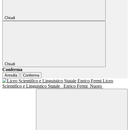
Chiudi
Chiudi
Conferma
Annulla
Conferma
Liceo
Scientifico e Linguistico Statale
Enrico Fermi
Nuoro