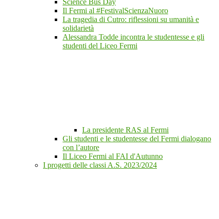
Science Bus Day
Il Fermi al #FestivalScienzaNuoro
La tragedia di Cutro: riflessioni su umanità e
solidarietà
Alessandra Todde incontra le studentesse e gli
studenti del Liceo Fermi
La presidente RAS al Fermi
Gli studenti e le studentesse del Fermi dialogano
con l’autore
Il Liceo Fermi al FAI d'Autunno
I progetti delle classi A.S. 2023/2024