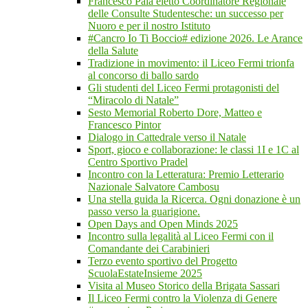
Francesco Pala eletto Coordinatore Regionale
delle Consulte Studentesche: un successo per
Nuoro e per il nostro Istituto
#Cancro Io Ti Boccio# edizione 2026. Le Arance
della Salute
Tradizione in movimento: il Liceo Fermi trionfa
al concorso di ballo sardo
Gli studenti del Liceo Fermi protagonisti del
“Miracolo di Natale”
Sesto Memorial Roberto Dore, Matteo e
Francesco Pintor
Dialogo in Cattedrale verso il Natale
Sport, gioco e collaborazione: le classi 1I e 1C al
Centro Sportivo Pradel
Incontro con la Letteratura: Premio Letterario
Nazionale Salvatore Cambosu
Una stella guida la Ricerca. Ogni donazione è un
passo verso la guarigione.
Open Days and Open Minds 2025
Incontro sulla legalità al Liceo Fermi con il
Comandante dei Carabinieri
Terzo evento sportivo del Progetto
ScuolaEstateInsieme 2025
Visita al Museo Storico della Brigata Sassari
Il Liceo Fermi contro la Violenza di Genere