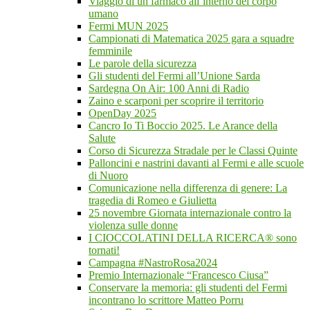
Viaggio di un farmaco all’interno del corpo
umano
Fermi MUN 2025
Campionati di Matematica 2025 gara a squadre
femminile
Le parole della sicurezza
Gli studenti del Fermi all’Unione Sarda
Sardegna On Air: 100 Anni di Radio
Zaino e scarponi per scoprire il territorio
OpenDay 2025
Cancro Io Ti Boccio 2025. Le Arance della
Salute
Corso di Sicurezza Stradale per le Classi Quinte
Palloncini e nastrini davanti al Fermi e alle scuole
di Nuoro
Comunicazione nella differenza di genere: La
tragedia di Romeo e Giulietta
25 novembre Giornata internazionale contro la
violenza sulle donne
I CIOCCOLATINI DELLA RICERCA® sono
tornati!
Campagna #NastroRosa2024
Premio Internazionale “Francesco Ciusa”
Conservare la memoria: gli studenti del Fermi
incontrano lo scrittore Matteo Porru