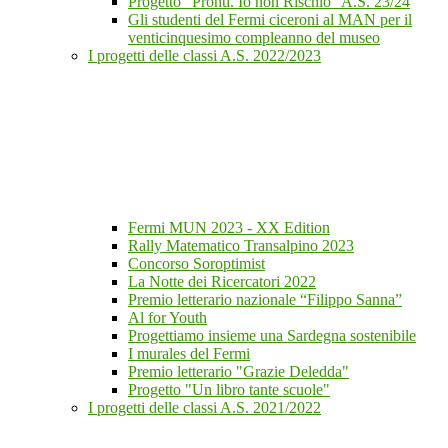
Progetto "Pronti. Io non Rischio" A.S. 23/24
Gli studenti del Fermi ciceroni al MAN per il
venticinquesimo compleanno del museo
I progetti delle classi A.S. 2022/2023
Fermi MUN 2023 - XX Edition
Rally Matematico Transalpino 2023
Concorso Soroptimist
La Notte dei Ricercatori 2022
Premio letterario nazionale “Filippo Sanna”
Al for Youth
Progettiamo insieme una Sardegna sostenibile
I murales del Fermi
Premio letterario "Grazie Deledda"
Progetto "Un libro tante scuole"
I progetti delle classi A.S. 2021/2022