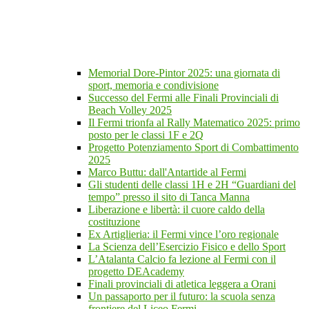
Memorial Dore-Pintor 2025: una giornata di
sport, memoria e condivisione
Successo del Fermi alle Finali Provinciali di
Beach Volley 2025
Il Fermi trionfa al Rally Matematico 2025: primo
posto per le classi 1F e 2Q
Progetto Potenziamento Sport di Combattimento
2025
Marco Buttu: dall'Antartide al Fermi
Gli studenti delle classi 1H e 2H “Guardiani del
tempo” presso il sito di Tanca Manna
Liberazione e libertà: il cuore caldo della
costituzione
Ex Artiglieria: il Fermi vince l’oro regionale
La Scienza dell’Esercizio Fisico e dello Sport
L’Atalanta Calcio fa lezione al Fermi con il
progetto DEAcademy
Finali provinciali di atletica leggera a Orani
Un passaporto per il futuro: la scuola senza
frontiere del Liceo Fermi