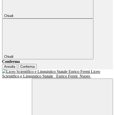
Chiudi
Chiudi
Conferma
Annulla
Conferma
Liceo
Scientifico e Linguistico Statale
Enrico Fermi
Nuoro