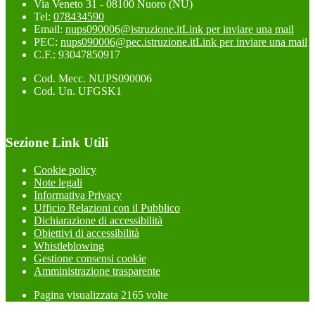
Via Veneto 31 - 08100 Nuoro (NU)
Tel:
078434590
Email:
nups090006@istruzione.it
Link per inviare una mail
PEC:
nups090006@pec.istruzione.it
Link per inviare una mail
C.F.: 93047850917
Cod. Mecc. NUPS090006
Cod. Un. UFGSK1
Sezione Link Utili
Cookie policy
Note legali
Informativa Privacy
Ufficio Relazioni con il Pubblico
Dichiarazione di accessibilità
Obiettivi di accessibilità
Whistleblowing
Gestione consensi cookie
Amministrazione trasparente
Pagina visualizzata
2165
volte