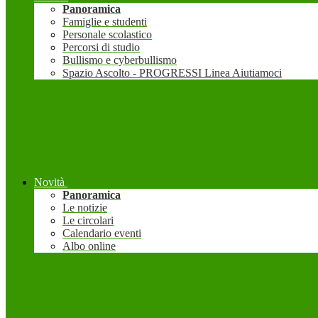
Panoramica
Famiglie e studenti
Personale scolastico
Percorsi di studio
Bullismo e cyberbullismo
Spazio Ascolto - PROGRESSI Linea Aiutiamoci
Novità
Panoramica
Le notizie
Le circolari
Calendario eventi
Albo online