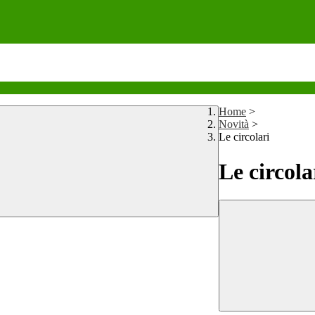
Home
>
Novità
>
Le circolari
Le circola