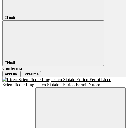
Chiudi
Chiudi
Conferma
Annulla
Conferma
Liceo
Scientifico e Linguistico Statale
Enrico Fermi
Nuoro