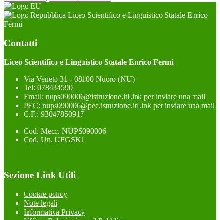
Liceo Scientifico e Linguistico Statale Enrico
Fermi
Contatti
Liceo Scientifico e Linguistico Statale Enrico Fermi
Via Veneto 31 - 08100 Nuoro (NU)
Tel:
078434590
Email:
nups090006@istruzione.it
Link per inviare una mail
PEC:
nups090006@pec.istruzione.it
Link per inviare una mail
C.F.: 93047850917
Cod. Mecc. NUPS090006
Cod. Un. UFGSK1
Sezione Link Utili
Cookie policy
Note legali
Informativa Privacy