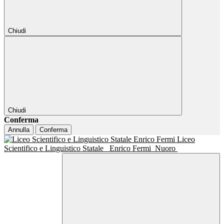
Chiudi
Chiudi
Conferma
Annulla
Conferma
Liceo
Scientifico e Linguistico Statale
Enrico Fermi
Nuoro