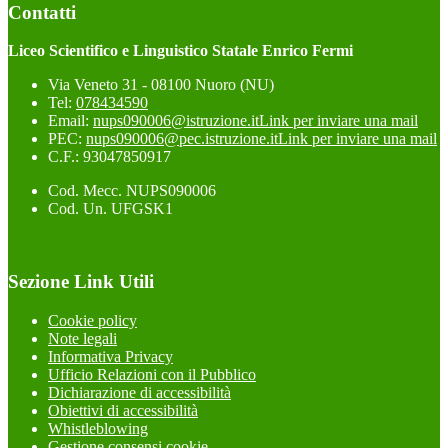
Contatti
Liceo Scientifico e Linguistico Statale Enrico Fermi
Via Veneto 31 - 08100 Nuoro (NU)
Tel:
078434590
Email:
nups090006@istruzione.it
Link per inviare una mail
PEC:
nups090006@pec.istruzione.it
Link per inviare una mail
C.F.: 93047850917
Cod. Mecc. NUPS090006
Cod. Un. UFGSK1
Sezione Link Utili
Cookie policy
Note legali
Informativa Privacy
Ufficio Relazioni con il Pubblico
Dichiarazione di accessibilità
Obiettivi di accessibilità
Whistleblowing
Gestione consensi cookie