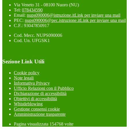
Via Veneto 31 - 08100 Nuoro (NU)
Tel:
078434590
Email:
nups090006@istruzione.it
Link per inviare una mail
PEC:
nups090006@pec.istruzione.it
Link per inviare una mail
C.F.: 93047850917
Cod. Mecc. NUPS090006
Cod. Un. UFGSK1
Sezione Link Utili
Cookie policy
Note legali
Informativa Privacy
Ufficio Relazioni con il Pubblico
Dichiarazione di accessibilità
Obiettivi di accessibilità
Whistleblowing
Gestione consensi cookie
Amministrazione trasparente
Pagina visualizzata
154768
volte