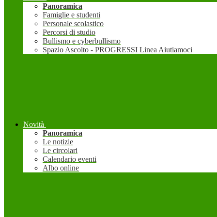
Panoramica
Famiglie e studenti
Personale scolastico
Percorsi di studio
Bullismo e cyberbullismo
Spazio Ascolto - PROGRESSI Linea Aiutiamoci
Novità
Panoramica
Le notizie
Le circolari
Calendario eventi
Albo online