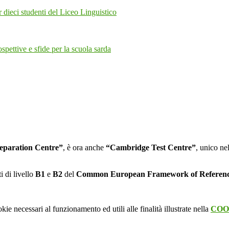
 dieci studenti del Liceo Linguistico
pettive e sfide per la scuola sarda
eparation Centre”
, è ora anche
“Cambridge Test Centre”
, unico nel
i di livello
B1
e
B2
del
Common European Framework of Referen
kie necessari al funzionamento ed utili alle finalità illustrate nella
COO