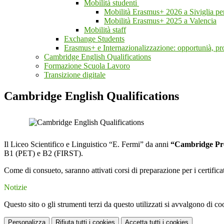
Mobilità studenti
Mobilità Erasmus+ 2026 a Siviglia per
Mobilità Erasmus+ 2025 a Valencia
Mobilità staff
Exchange Students
Erasmus+ e Internazionalizzazione: opportunià, pros
Cambridge English Qualifications
Formazione Scuola Lavoro
Transizione digitale
Cambridge English Qualifications
Il Liceo Scientifico e Linguistico “E. Fermi” da anni
“Cambridge Pr
B1 (PET) e B2 (FIRST).
Come di consueto, saranno attivati corsi di preparazione per i certificat
Notizie
Questo sito o gli strumenti terzi da questo utilizzati si avvalgono di coo
Personalizza
Rifiuta tutti
i cookies
Accetta tutti
i cookies