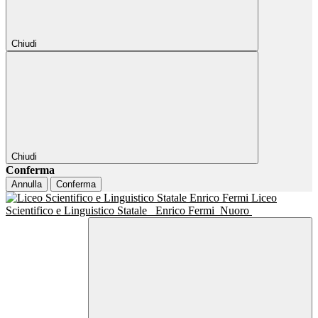
Chiudi
Chiudi
Conferma
Annulla
Conferma
Liceo
Scientifico e Linguistico Statale
Enrico Fermi
Nuoro