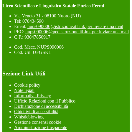
Liceo Scientifico e Linguistico Statale Enrico Fermi
Via Veneto 31 - 08100 Nuoro (NU)
Tel:
078434590
Email:
nups090006@istruzione.it
Link per inviare una mail
PEC:
nups090006@pec.istruzione.it
Link per inviare una mail
C.F.: 93047850917
Cod. Mecc. NUPS090006
Cod. Un. UFGSK1
Sezione Link Utili
Cookie policy
Note legali
Informativa Privacy
Ufficio Relazioni con il Pubblico
Dichiarazione di accessibilità
Obiettivi di accessibilità
Whistleblowing
Gestione consensi cookie
Amministrazione trasparente