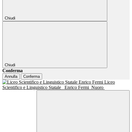
Chiudi
Chiudi
Conferma
Annulla
Conferma
Liceo
Scientifico e Linguistico Statale
Enrico Fermi
Nuoro