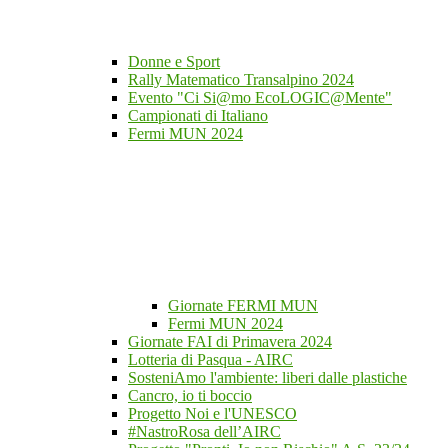
Donne e Sport
Rally Matematico Transalpino 2024
Evento "Ci Si@mo EcoLOGIC@Mente"
Campionati di Italiano
Fermi MUN 2024
Giornate FERMI MUN
Fermi MUN 2024
Giornate FAI di Primavera 2024
Lotteria di Pasqua - AIRC
SosteniAmo l'ambiente: liberi dalle plastiche
Cancro, io ti boccio
Progetto Noi e l'UNESCO
#NastroRosa dell’AIRC