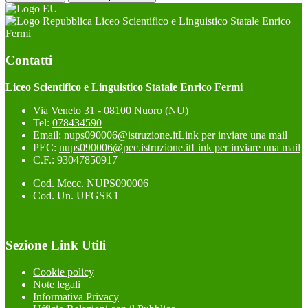
Liceo Scientifico e Linguistico Statale Enrico
Fermi
Contatti
Liceo Scientifico e Linguistico Statale Enrico Fermi
Via Veneto 31 - 08100 Nuoro (NU)
Tel:
078434590
Email:
nups090006@istruzione.it
Link per inviare una mail
PEC:
nups090006@pec.istruzione.it
Link per inviare una mail
C.F.: 93047850917
Cod. Mecc. NUPS090006
Cod. Un. UFGSK1
Sezione Link Utili
Cookie policy
Note legali
Informativa Privacy