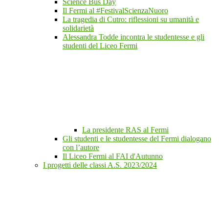
Science Bus Day
Il Fermi al #FestivalScienzaNuoro
La tragedia di Cutro: riflessioni su umanità e
solidarietà
Alessandra Todde incontra le studentesse e gli
studenti del Liceo Fermi
La presidente RAS al Fermi
Gli studenti e le studentesse del Fermi dialogano
con l’autore
Il Liceo Fermi al FAI d'Autunno
I progetti delle classi A.S. 2023/2024