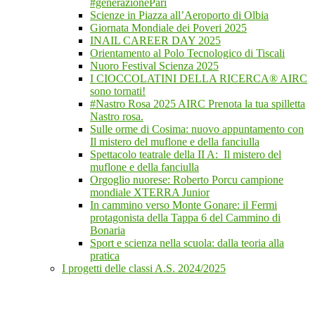
#generazionePari
Scienze in Piazza all’Aeroporto di Olbia
Giornata Mondiale dei Poveri 2025
INAIL CAREER DAY 2025
Orientamento al Polo Tecnologico di Tiscali
Nuoro Festival Scienza 2025
I CIOCCOLATINI DELLA RICERCA® AIRC
sono tornati!
#Nastro Rosa 2025 AIRC Prenota la tua spilletta
Nastro rosa.
Sulle orme di Cosima: nuovo appuntamento con
Il mistero del muflone e della fanciulla
Spettacolo teatrale della II A: Il mistero del
muflone e della fanciulla
Orgoglio nuorese: Roberto Porcu campione
mondiale XTERRA Junior
In cammino verso Monte Gonare: il Fermi
protagonista della Tappa 6 del Cammino di
Bonaria
Sport e scienza nella scuola: dalla teoria alla
pratica
I progetti delle classi A.S. 2024/2025