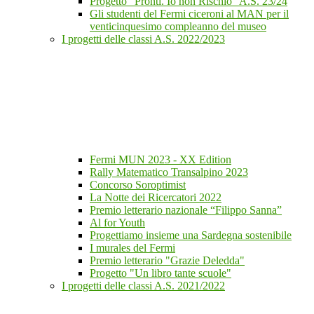
Progetto "Pronti. Io non Rischio" A.S. 23/24
Gli studenti del Fermi ciceroni al MAN per il
venticinquesimo compleanno del museo
I progetti delle classi A.S. 2022/2023
Fermi MUN 2023 - XX Edition
Rally Matematico Transalpino 2023
Concorso Soroptimist
La Notte dei Ricercatori 2022
Premio letterario nazionale “Filippo Sanna”
Al for Youth
Progettiamo insieme una Sardegna sostenibile
I murales del Fermi
Premio letterario "Grazie Deledda"
Progetto "Un libro tante scuole"
I progetti delle classi A.S. 2021/2022