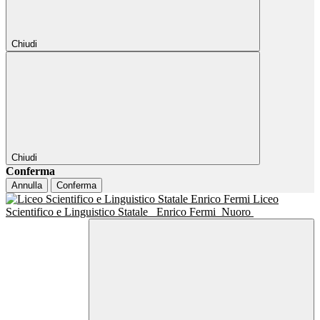
Chiudi
Chiudi
Conferma
Annulla
Conferma
Liceo
Scientifico e Linguistico Statale
Enrico Fermi
Nuoro