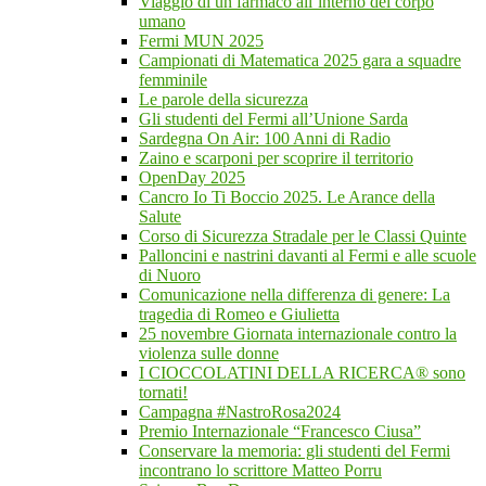
Viaggio di un farmaco all’interno del corpo
umano
Fermi MUN 2025
Campionati di Matematica 2025 gara a squadre
femminile
Le parole della sicurezza
Gli studenti del Fermi all’Unione Sarda
Sardegna On Air: 100 Anni di Radio
Zaino e scarponi per scoprire il territorio
OpenDay 2025
Cancro Io Ti Boccio 2025. Le Arance della
Salute
Corso di Sicurezza Stradale per le Classi Quinte
Palloncini e nastrini davanti al Fermi e alle scuole
di Nuoro
Comunicazione nella differenza di genere: La
tragedia di Romeo e Giulietta
25 novembre Giornata internazionale contro la
violenza sulle donne
I CIOCCOLATINI DELLA RICERCA® sono
tornati!
Campagna #NastroRosa2024
Premio Internazionale “Francesco Ciusa”
Conservare la memoria: gli studenti del Fermi
incontrano lo scrittore Matteo Porru