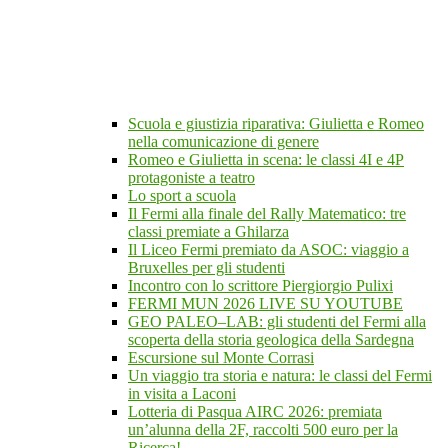
Scuola e giustizia riparativa: Giulietta e Romeo
nella comunicazione di genere
Romeo e Giulietta in scena: le classi 4I e 4P
protagoniste a teatro
Lo sport a scuola
Il Fermi alla finale del Rally Matematico: tre
classi premiate a Ghilarza
Il Liceo Fermi premiato da ASOC: viaggio a
Bruxelles per gli studenti
Incontro con lo scrittore Piergiorgio Pulixi
FERMI MUN 2026 LIVE SU YOUTUBE
GEO PALEO–LAB: gli studenti del Fermi alla
scoperta della storia geologica della Sardegna
Escursione sul Monte Corrasi
Un viaggio tra storia e natura: le classi del Fermi
in visita a Laconi
Lotteria di Pasqua AIRC 2026: premiata
un’alunna della 2F, raccolti 500 euro per la
Ricerca!