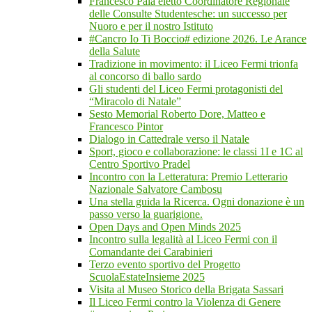
Francesco Pala eletto Coordinatore Regionale
delle Consulte Studentesche: un successo per
Nuoro e per il nostro Istituto
#Cancro Io Ti Boccio# edizione 2026. Le Arance
della Salute
Tradizione in movimento: il Liceo Fermi trionfa
al concorso di ballo sardo
Gli studenti del Liceo Fermi protagonisti del
“Miracolo di Natale”
Sesto Memorial Roberto Dore, Matteo e
Francesco Pintor
Dialogo in Cattedrale verso il Natale
Sport, gioco e collaborazione: le classi 1I e 1C al
Centro Sportivo Pradel
Incontro con la Letteratura: Premio Letterario
Nazionale Salvatore Cambosu
Una stella guida la Ricerca. Ogni donazione è un
passo verso la guarigione.
Open Days and Open Minds 2025
Incontro sulla legalità al Liceo Fermi con il
Comandante dei Carabinieri
Terzo evento sportivo del Progetto
ScuolaEstateInsieme 2025
Visita al Museo Storico della Brigata Sassari
Il Liceo Fermi contro la Violenza di Genere