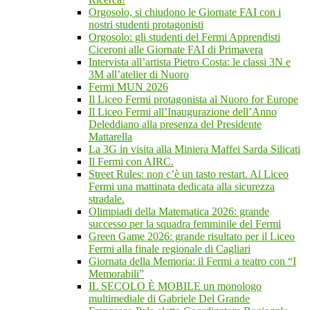
Orgosolo, si chiudono le Giornate FAI con i
nostri studenti protagonisti
Orgosolo: gli studenti del Fermi Apprendisti
Ciceroni alle Giornate FAI di Primavera
Intervista all’artista Pietro Costa: le classi 3N e
3M all’atelier di Nuoro
Fermi MUN 2026
Il Liceo Fermi protagonista al Nuoro for Europe
Il Liceo Fermi all’Inaugurazione dell’Anno
Deleddiano alla presenza del Presidente
Mattarella
La 3G in visita alla Miniera Maffei Sarda Silicati
Il Fermi con AIRC.
Street Rules: non c’è un tasto restart. Al Liceo
Fermi una mattinata dedicata alla sicurezza
stradale.
Olimpiadi della Matematica 2026: grande
successo per la squadra femminile del Fermi
Green Game 2026: grande risultato per il Liceo
Fermi alla finale regionale di Cagliari
Giornata della Memoria: il Fermi a teatro con “I
Memorabili”
IL SECOLO È MOBILE un monologo
multimediale di Gabriele Del Grande