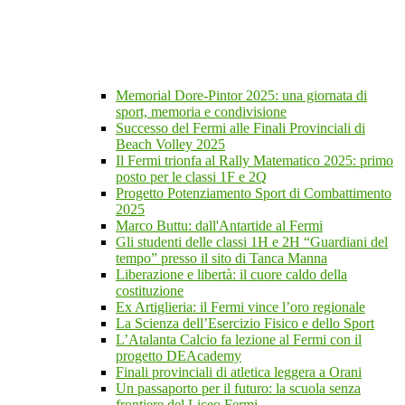
Memorial Dore-Pintor 2025: una giornata di
sport, memoria e condivisione
Successo del Fermi alle Finali Provinciali di
Beach Volley 2025
Il Fermi trionfa al Rally Matematico 2025: primo
posto per le classi 1F e 2Q
Progetto Potenziamento Sport di Combattimento
2025
Marco Buttu: dall'Antartide al Fermi
Gli studenti delle classi 1H e 2H “Guardiani del
tempo” presso il sito di Tanca Manna
Liberazione e libertà: il cuore caldo della
costituzione
Ex Artiglieria: il Fermi vince l’oro regionale
La Scienza dell’Esercizio Fisico e dello Sport
L’Atalanta Calcio fa lezione al Fermi con il
progetto DEAcademy
Finali provinciali di atletica leggera a Orani
Un passaporto per il futuro: la scuola senza
frontiere del Liceo Fermi