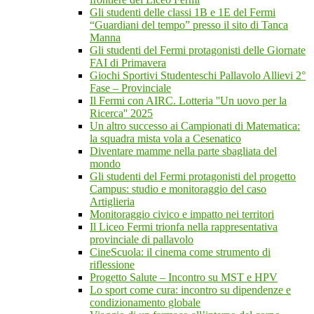
Gli studenti delle classi 1B e 1E del Fermi
“Guardiani del tempo” presso il sito di Tanca
Manna
Gli studenti del Fermi protagonisti delle Giornate
FAI di Primavera
Giochi Sportivi Studenteschi Pallavolo Allievi 2°
Fase – Provinciale
Il Fermi con AIRC. Lotteria ''Un uovo per la
Ricerca'' 2025
Un altro successo ai Campionati di Matematica:
la squadra mista vola a Cesenatico
Diventare mamme nella parte sbagliata del
mondo
Gli studenti del Fermi protagonisti del progetto
Campus: studio e monitoraggio del caso
Artiglieria
Monitoraggio civico e impatto nei territori
Il Liceo Fermi trionfa nella rappresentativa
provinciale di pallavolo
CineScuola: il cinema come strumento di
riflessione
Progetto Salute – Incontro su MST e HPV
Lo sport come cura: incontro su dipendenze e
condizionamento globale