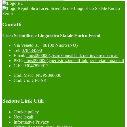
Liceo Scientifico e Linguistico Statale Enrico
Fermi
Contatti
Liceo Scientifico e Linguistico Statale Enrico Fermi
Via Veneto 31 - 08100 Nuoro (NU)
Tel:
078434590
Email:
nups090006@istruzione.it
Link per inviare una mail
PEC:
nups090006@pec.istruzione.it
Link per inviare una mail
C.F.: 93047850917
Cod. Mecc. NUPS090006
Cod. Un. UFGSK1
Sezione Link Utili
Cookie policy
Note legali
Informativa Privacy