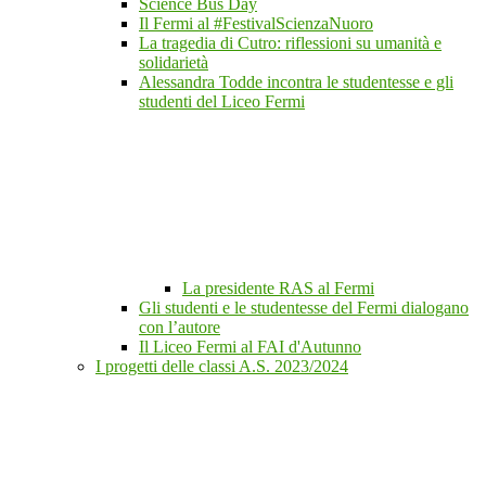
Science Bus Day
Il Fermi al #FestivalScienzaNuoro
La tragedia di Cutro: riflessioni su umanità e
solidarietà
Alessandra Todde incontra le studentesse e gli
studenti del Liceo Fermi
La presidente RAS al Fermi
Gli studenti e le studentesse del Fermi dialogano
con l’autore
Il Liceo Fermi al FAI d'Autunno
I progetti delle classi A.S. 2023/2024