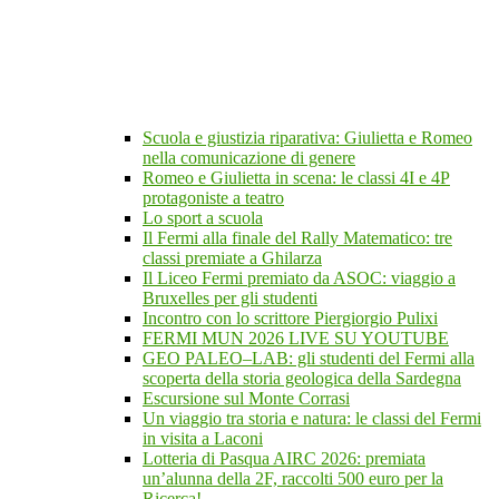
Scuola e giustizia riparativa: Giulietta e Romeo
nella comunicazione di genere
Romeo e Giulietta in scena: le classi 4I e 4P
protagoniste a teatro
Lo sport a scuola
Il Fermi alla finale del Rally Matematico: tre
classi premiate a Ghilarza
Il Liceo Fermi premiato da ASOC: viaggio a
Bruxelles per gli studenti
Incontro con lo scrittore Piergiorgio Pulixi
FERMI MUN 2026 LIVE SU YOUTUBE
GEO PALEO–LAB: gli studenti del Fermi alla
scoperta della storia geologica della Sardegna
Escursione sul Monte Corrasi
Un viaggio tra storia e natura: le classi del Fermi
in visita a Laconi
Lotteria di Pasqua AIRC 2026: premiata
un’alunna della 2F, raccolti 500 euro per la
Ricerca!