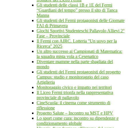
Gli studenti delle classi 1B e 1E del Fermi
“Guardiani del tempo” presso il sito di Tanca
Manna
Gli studenti del Fermi protagonisti delle Giornate
FAI di Primavera
Giochi Sportivi Studenteschi Pallavolo Allievi 2°
Fase – Provinciale
Il Fermi con AIRC. Lotteria ''Un uovo per la
Ricerca'' 2025
Un altro successo ai Campionati di Matematica:
la squadra mista vola a Cesenatico
Diventare mamme nella parte sbagliata del
mondo
Gli studenti del Fermi protagonisti del progetto
Campus: studio e monitoraggio del caso
Artiglieria
Monitoraggio civico e impatto nei territori
Il Liceo Fermi trionfa nella rappresentativa
provinciale di pallavolo
CineScuola: il cinema come strumento di
riflessione
Progetto Salute – Incontro su MST e HPV
Lo sport come cura: incontro su dipendenze e
condizionamento globale