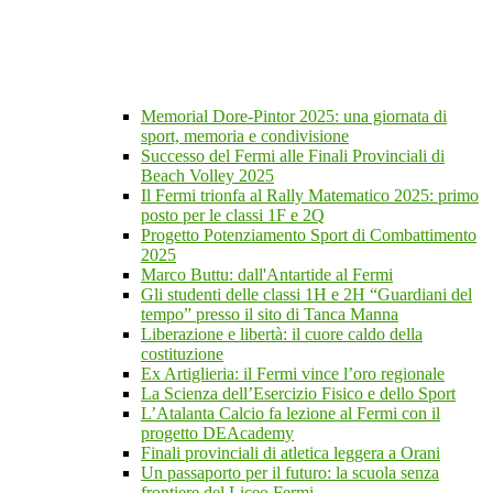
Memorial Dore-Pintor 2025: una giornata di
sport, memoria e condivisione
Successo del Fermi alle Finali Provinciali di
Beach Volley 2025
Il Fermi trionfa al Rally Matematico 2025: primo
posto per le classi 1F e 2Q
Progetto Potenziamento Sport di Combattimento
2025
Marco Buttu: dall'Antartide al Fermi
Gli studenti delle classi 1H e 2H “Guardiani del
tempo” presso il sito di Tanca Manna
Liberazione e libertà: il cuore caldo della
costituzione
Ex Artiglieria: il Fermi vince l’oro regionale
La Scienza dell’Esercizio Fisico e dello Sport
L’Atalanta Calcio fa lezione al Fermi con il
progetto DEAcademy
Finali provinciali di atletica leggera a Orani
Un passaporto per il futuro: la scuola senza
frontiere del Liceo Fermi