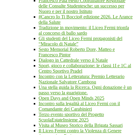
Francesco Pala eletto Coordinatore Regionale
delle Consulte Studentesche: un successo per
Nuoro e per il nostro Istituto
#Cancro Io Ti Boccio# edizione 2026. Le Arance
della Salute
Tradizione in movimento: il Liceo Fermi trionfa
al concorso di ballo sardo
Gli studenti del Liceo Fermi protagonisti del
“Miracolo di Natale”
Sesto Memorial Roberto Dore, Matteo e
Francesco Pintor
Dialogo in Cattedrale verso il Natale
Sport, gioco e collaborazione: le classi 1I e 1C al
Centro Sportivo Pradel
Incontro con la Letteratura: Premio Letterario
Nazionale Salvatore Cambosu
Una stella guida la Ricerca. Ogni donazione è un
passo verso la guarigione.
Open Days and Open Minds 2025
Incontro sulla legalità al Liceo Fermi con il
Comandante dei Carabinieri
Terzo evento sportivo del Progetto
ScuolaEstateInsieme 2025
Visita al Museo Storico della Brigata Sassari
Il Liceo Fermi contro la Violenza di Genere