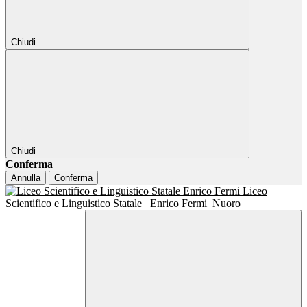
Chiudi
Chiudi
Conferma
Annulla
Conferma
Liceo
Scientifico e Linguistico Statale
Enrico Fermi
Nuoro