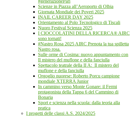
#generazionePari
Scienze in Piazza all’Aeroporto di Olbia
Giornata Mondiale dei Poveri 2025
INAIL CAREER DAY 2025
Orientamento al Polo Tecnologico di Tiscali
Nuoro Festival Scienza 2025
I CIOCCOLATINI DELLA RICERCA® AIRC
sono tornati!
#Nastro Rosa 2025 AIRC Prenota la tua spilletta
Nastro rosa.
Sulle orme di Cosima: nuovo appuntamento con
Il mistero del muflone e della fanciulla
Spettacolo teatrale della II A: Il mistero del
muflone e della fanciulla
Orgoglio nuorese: Roberto Porcu campione
mondiale XTERRA Junior
In cammino verso Monte Gonare: il Fermi
protagonista della Tappa 6 del Cammino di
Bonaria
Sport e scienza nella scuola: dalla teoria alla
pratica
I progetti delle classi A.S. 2024/2025