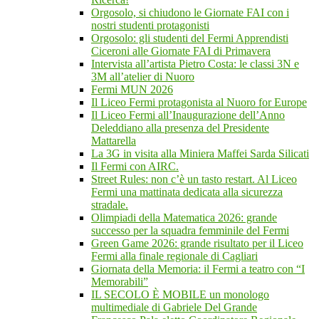
Orgosolo, si chiudono le Giornate FAI con i
nostri studenti protagonisti
Orgosolo: gli studenti del Fermi Apprendisti
Ciceroni alle Giornate FAI di Primavera
Intervista all’artista Pietro Costa: le classi 3N e
3M all’atelier di Nuoro
Fermi MUN 2026
Il Liceo Fermi protagonista al Nuoro for Europe
Il Liceo Fermi all’Inaugurazione dell’Anno
Deleddiano alla presenza del Presidente
Mattarella
La 3G in visita alla Miniera Maffei Sarda Silicati
Il Fermi con AIRC.
Street Rules: non c’è un tasto restart. Al Liceo
Fermi una mattinata dedicata alla sicurezza
stradale.
Olimpiadi della Matematica 2026: grande
successo per la squadra femminile del Fermi
Green Game 2026: grande risultato per il Liceo
Fermi alla finale regionale di Cagliari
Giornata della Memoria: il Fermi a teatro con “I
Memorabili”
IL SECOLO È MOBILE un monologo
multimediale di Gabriele Del Grande