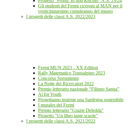
Progetto "Pronti. Io non Rischio" A.S. 23/24
Gli studenti del Fermi ciceroni al MAN per il
venticinquesimo compleanno del museo
I progetti delle classi A.S. 2022/2023
Fermi MUN 2023 - XX Edition
Rally Matematico Transalpino 2023
Concorso Soroptimist
La Notte dei Ricercatori 2022
Premio letterario nazionale “Filippo Sanna”
Al for Youth
Progettiamo insieme una Sardegna sostenibile
I murales del Fermi
Premio letterario "Grazie Deledda"
Progetto "Un libro tante scuole"
I progetti delle classi A.S. 2021/2022