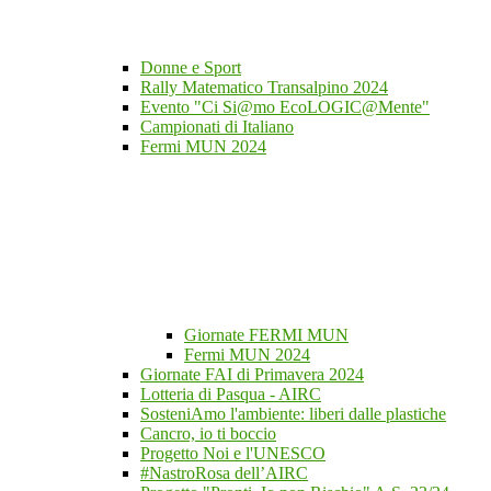
Donne e Sport
Rally Matematico Transalpino 2024
Evento "Ci Si@mo EcoLOGIC@Mente"
Campionati di Italiano
Fermi MUN 2024
Giornate FERMI MUN
Fermi MUN 2024
Giornate FAI di Primavera 2024
Lotteria di Pasqua - AIRC
SosteniAmo l'ambiente: liberi dalle plastiche
Cancro, io ti boccio
Progetto Noi e l'UNESCO
#NastroRosa dell’AIRC