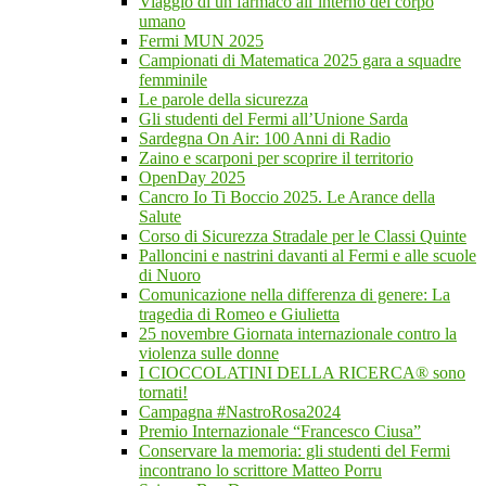
Viaggio di un farmaco all’interno del corpo
umano
Fermi MUN 2025
Campionati di Matematica 2025 gara a squadre
femminile
Le parole della sicurezza
Gli studenti del Fermi all’Unione Sarda
Sardegna On Air: 100 Anni di Radio
Zaino e scarponi per scoprire il territorio
OpenDay 2025
Cancro Io Ti Boccio 2025. Le Arance della
Salute
Corso di Sicurezza Stradale per le Classi Quinte
Palloncini e nastrini davanti al Fermi e alle scuole
di Nuoro
Comunicazione nella differenza di genere: La
tragedia di Romeo e Giulietta
25 novembre Giornata internazionale contro la
violenza sulle donne
I CIOCCOLATINI DELLA RICERCA® sono
tornati!
Campagna #NastroRosa2024
Premio Internazionale “Francesco Ciusa”
Conservare la memoria: gli studenti del Fermi
incontrano lo scrittore Matteo Porru