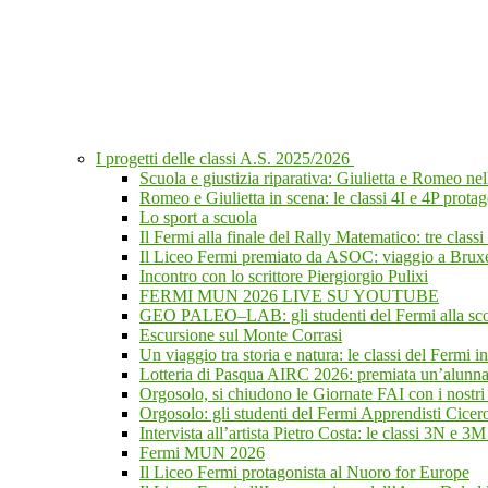
I progetti delle classi A.S. 2025/2026
Scuola e giustizia riparativa: Giulietta e Romeo n
Romeo e Giulietta in scena: le classi 4I e 4P protag
Lo sport a scuola
Il Fermi alla finale del Rally Matematico: tre class
Il Liceo Fermi premiato da ASOC: viaggio a Bruxel
Incontro con lo scrittore Piergiorgio Pulixi
FERMI MUN 2026 LIVE SU YOUTUBE
GEO PALEO–LAB: gli studenti del Fermi alla scope
Escursione sul Monte Corrasi
Un viaggio tra storia e natura: le classi del Fermi i
Lotteria di Pasqua AIRC 2026: premiata un’alunna d
Orgosolo, si chiudono le Giornate FAI con i nostri 
Orgosolo: gli studenti del Fermi Apprendisti Cicer
Intervista all’artista Pietro Costa: le classi 3N e 3M
Fermi MUN 2026
Il Liceo Fermi protagonista al Nuoro for Europe