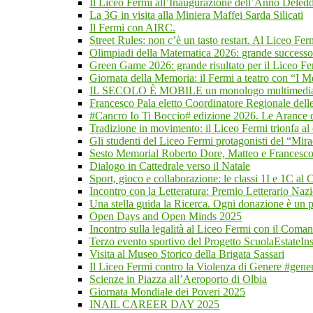
Il Liceo Fermi all’Inaugurazione dell’Anno Deleddi
La 3G in visita alla Miniera Maffei Sarda Silicati
Il Fermi con AIRC.
Street Rules: non c’è un tasto restart. Al Liceo Fer
Olimpiadi della Matematica 2026: grande successo
Green Game 2026: grande risultato per il Liceo Ferm
Giornata della Memoria: il Fermi a teatro con “I M
IL SECOLO È MOBILE un monologo multimediale
Francesco Pala eletto Coordinatore Regionale delle
#Cancro Io Ti Boccio# edizione 2026. Le Arance d
Tradizione in movimento: il Liceo Fermi trionfa al
Gli studenti del Liceo Fermi protagonisti del “Mira
Sesto Memorial Roberto Dore, Matteo e Francesco
Dialogo in Cattedrale verso il Natale
Sport, gioco e collaborazione: le classi 1I e 1C al
Incontro con la Letteratura: Premio Letterario Na
Una stella guida la Ricerca. Ogni donazione è un p
Open Days and Open Minds 2025
Incontro sulla legalità al Liceo Fermi con il Coman
Terzo evento sportivo del Progetto ScuolaEstateI
Visita al Museo Storico della Brigata Sassari
Il Liceo Fermi contro la Violenza di Genere #gene
Scienze in Piazza all’Aeroporto di Olbia
Giornata Mondiale dei Poveri 2025
INAIL CAREER DAY 2025