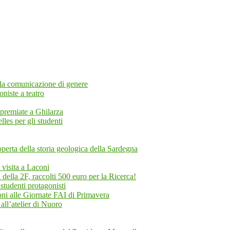
ella comunicazione di genere
oniste a teatro
i premiate a Ghilarza
les per gli studenti
rta della storia geologica della Sardegna
n visita a Laconi
ella 2F, raccolti 500 euro per la Ricerca!
studenti protagonisti
oni alle Giornate FAI di Primavera
 all’atelier di Nuoro