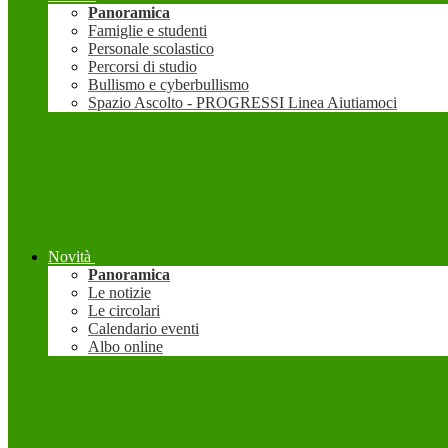
Panoramica
Famiglie e studenti
Personale scolastico
Percorsi di studio
Bullismo e cyberbullismo
Spazio Ascolto - PROGRESSI Linea Aiutiamoci
Novità
Panoramica
Le notizie
Le circolari
Calendario eventi
Albo online