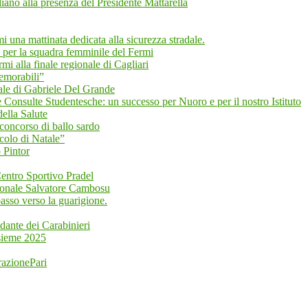
ano alla presenza del Presidente Mattarella
mi una mattinata dedicata alla sicurezza stradale.
 per la squadra femminile del Fermi
i alla finale regionale di Cagliari
emorabili”
 di Gabriele Del Grande
 Consulte Studentesche: un successo per Nuoro e per il nostro Istituto
ella Salute
 concorso di ballo sardo
colo di Natale”
 Pintor
 Centro Sportivo Pradel
zionale Salvatore Cambosu
asso verso la guarigione.
dante dei Carabinieri
nsieme 2025
razionePari