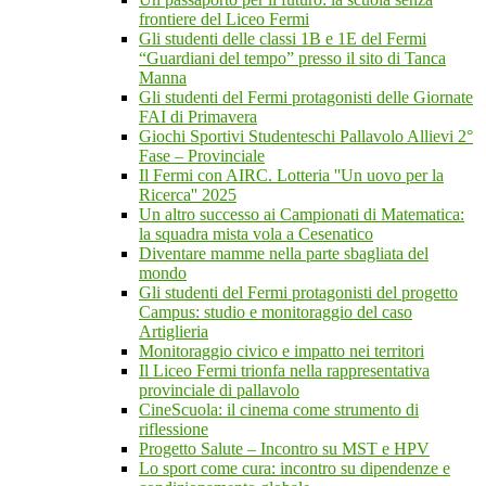
frontiere del Liceo Fermi
Gli studenti delle classi 1B e 1E del Fermi
“Guardiani del tempo” presso il sito di Tanca
Manna
Gli studenti del Fermi protagonisti delle Giornate
FAI di Primavera
Giochi Sportivi Studenteschi Pallavolo Allievi 2°
Fase – Provinciale
Il Fermi con AIRC. Lotteria ''Un uovo per la
Ricerca'' 2025
Un altro successo ai Campionati di Matematica:
la squadra mista vola a Cesenatico
Diventare mamme nella parte sbagliata del
mondo
Gli studenti del Fermi protagonisti del progetto
Campus: studio e monitoraggio del caso
Artiglieria
Monitoraggio civico e impatto nei territori
Il Liceo Fermi trionfa nella rappresentativa
provinciale di pallavolo
CineScuola: il cinema come strumento di
riflessione
Progetto Salute – Incontro su MST e HPV
Lo sport come cura: incontro su dipendenze e