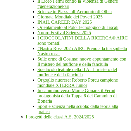
Il Liceo Fermi contro la Violenza di Genere
#generazionePari
Scienze in Piazza all’Aeroporto di Olbia
Giornata Mondiale dei Poveri 2025
INAIL CAREER DAY 2025
Orientamento al Polo Tecnologico di Tiscali
Nuoro Festival Scienza 2025
I CIOCCOLATINI DELLA RICERCA® AIRC
sono tornati!
#Nastro Rosa 2025 AIRC Prenota la tua spilletta
Nastro rosa.
Sulle orme di Cosima: nuovo appuntamento con
Il mistero del muflone e della fanciulla
Spettacolo teatrale della II A: Il mistero del
muflone e della fanciulla
Orgoglio nuorese: Roberto Porcu campione
mondiale XTERRA Junior
In cammino verso Monte Gonare: il Fermi
protagonista della Tappa 6 del Cammino di
Bonaria
Sport e scienza nella scuola: dalla teoria alla
pratica
I progetti delle classi A.S. 2024/2025