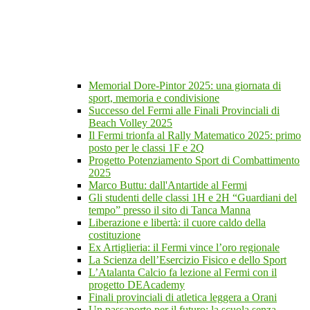
Memorial Dore-Pintor 2025: una giornata di
sport, memoria e condivisione
Successo del Fermi alle Finali Provinciali di
Beach Volley 2025
Il Fermi trionfa al Rally Matematico 2025: primo
posto per le classi 1F e 2Q
Progetto Potenziamento Sport di Combattimento
2025
Marco Buttu: dall'Antartide al Fermi
Gli studenti delle classi 1H e 2H “Guardiani del
tempo” presso il sito di Tanca Manna
Liberazione e libertà: il cuore caldo della
costituzione
Ex Artiglieria: il Fermi vince l’oro regionale
La Scienza dell’Esercizio Fisico e dello Sport
L’Atalanta Calcio fa lezione al Fermi con il
progetto DEAcademy
Finali provinciali di atletica leggera a Orani
Un passaporto per il futuro: la scuola senza