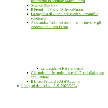
incontrano lo scrittore Matteo Porru
Science Bus Day
Il Fermi al #FestivalScienzaNuoro
La tragedia di Cutro: riflessioni su umanità e
solidarietà
Alessandra Todde incontra le studentesse e gli
studenti del Liceo Fermi
La presidente RAS al Fermi
Gli studenti e le studentesse del Fermi dialogano
con l’autore
Il Liceo Fermi al FAI d'Autunno
I progetti delle classi A.S. 2023/2024