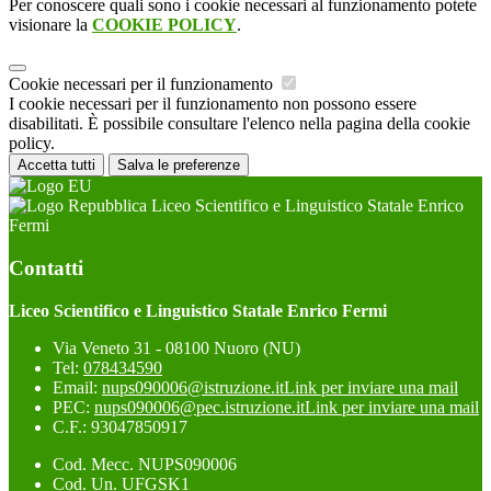
Per conoscere quali sono i cookie necessari al funzionamento potete
visionare la
COOKIE POLICY
.
Cookie necessari per il funzionamento
I cookie necessari per il funzionamento non possono essere
disabilitati. È possibile consultare l'elenco nella pagina della cookie
policy.
Accetta tutti
Salva le preferenze
Liceo Scientifico e Linguistico Statale Enrico
Fermi
Contatti
Liceo Scientifico e Linguistico Statale Enrico Fermi
Via Veneto 31 - 08100 Nuoro (NU)
Tel:
078434590
Email:
nups090006@istruzione.it
Link per inviare una mail
PEC:
nups090006@pec.istruzione.it
Link per inviare una mail
C.F.: 93047850917
Cod. Mecc. NUPS090006
Cod. Un. UFGSK1