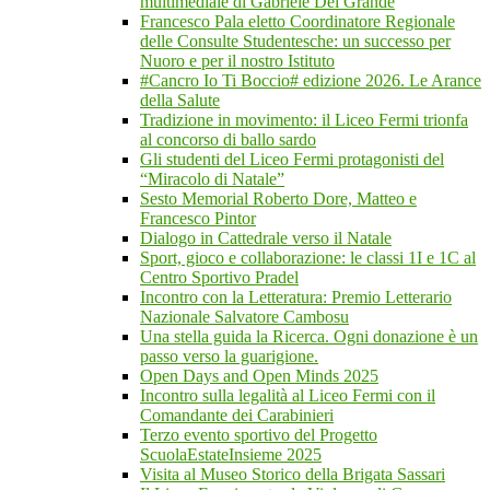
multimediale di Gabriele Del Grande
Francesco Pala eletto Coordinatore Regionale
delle Consulte Studentesche: un successo per
Nuoro e per il nostro Istituto
#Cancro Io Ti Boccio# edizione 2026. Le Arance
della Salute
Tradizione in movimento: il Liceo Fermi trionfa
al concorso di ballo sardo
Gli studenti del Liceo Fermi protagonisti del
“Miracolo di Natale”
Sesto Memorial Roberto Dore, Matteo e
Francesco Pintor
Dialogo in Cattedrale verso il Natale
Sport, gioco e collaborazione: le classi 1I e 1C al
Centro Sportivo Pradel
Incontro con la Letteratura: Premio Letterario
Nazionale Salvatore Cambosu
Una stella guida la Ricerca. Ogni donazione è un
passo verso la guarigione.
Open Days and Open Minds 2025
Incontro sulla legalità al Liceo Fermi con il
Comandante dei Carabinieri
Terzo evento sportivo del Progetto
ScuolaEstateInsieme 2025
Visita al Museo Storico della Brigata Sassari