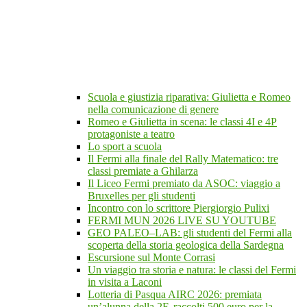
Scuola e giustizia riparativa: Giulietta e Romeo
nella comunicazione di genere
Romeo e Giulietta in scena: le classi 4I e 4P
protagoniste a teatro
Lo sport a scuola
Il Fermi alla finale del Rally Matematico: tre
classi premiate a Ghilarza
Il Liceo Fermi premiato da ASOC: viaggio a
Bruxelles per gli studenti
Incontro con lo scrittore Piergiorgio Pulixi
FERMI MUN 2026 LIVE SU YOUTUBE
GEO PALEO–LAB: gli studenti del Fermi alla
scoperta della storia geologica della Sardegna
Escursione sul Monte Corrasi
Un viaggio tra storia e natura: le classi del Fermi
in visita a Laconi
Lotteria di Pasqua AIRC 2026: premiata
un’alunna della 2F, raccolti 500 euro per la