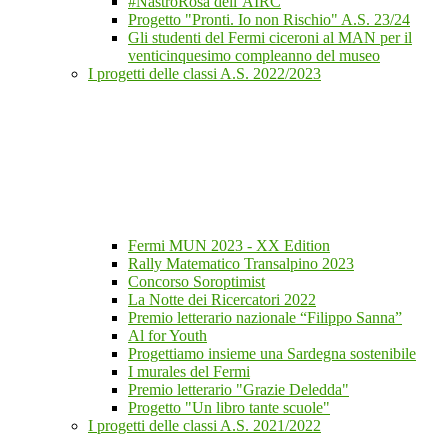
#NastroRosa dell’AIRC
Progetto "Pronti. Io non Rischio" A.S. 23/24
Gli studenti del Fermi ciceroni al MAN per il
venticinquesimo compleanno del museo
I progetti delle classi A.S. 2022/2023
Fermi MUN 2023 - XX Edition
Rally Matematico Transalpino 2023
Concorso Soroptimist
La Notte dei Ricercatori 2022
Premio letterario nazionale “Filippo Sanna”
Al for Youth
Progettiamo insieme una Sardegna sostenibile
I murales del Fermi
Premio letterario "Grazie Deledda"
Progetto "Un libro tante scuole"
I progetti delle classi A.S. 2021/2022