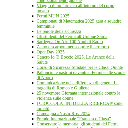
condizionamento globale
Viaggio di un farmaco all’interno del corpo
umano
Fermi MUN 2025
Campionati di Matematica 2025 gara a squadre
femminile
Le parole della sicurezza
Gli studenti del Fermi all’Unione Sarda
Sardegna On Air: 100 Anni di Radio
Zaino e scarponi per scoprire il territorio
OpenDay 2025
Cancro Io Ti Boccio 2025. Le Arance della
Salute
Corso di Sicurezza Stradale per le Classi Quinte
Palloncini e nastrini davanti al Fermi e alle scuole
di Nuoro
Comunicazione nella differenza di genere: La
tragedia di Romeo e Giulietta
25 novembre Giornata internazionale contro la
violenza sulle donne
I CIOCCOLATINI DELLA RICERCA® sono
tornati!
Campagna #NastroRosa2024
Premio Internazionale “Francesco Ciusa”
Conservare la memoria: gli studenti del Fermi