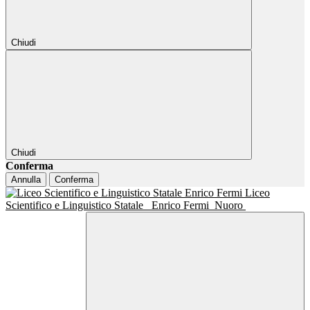
Chiudi
Chiudi
Conferma
Annulla
Conferma
Liceo
Scientifico e Linguistico Statale
Enrico Fermi
Nuoro