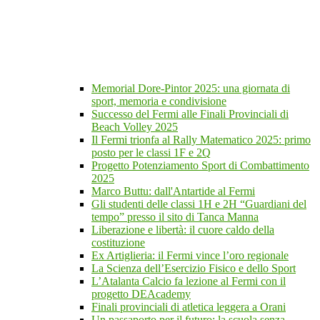
Memorial Dore-Pintor 2025: una giornata di
sport, memoria e condivisione
Successo del Fermi alle Finali Provinciali di
Beach Volley 2025
Il Fermi trionfa al Rally Matematico 2025: primo
posto per le classi 1F e 2Q
Progetto Potenziamento Sport di Combattimento
2025
Marco Buttu: dall'Antartide al Fermi
Gli studenti delle classi 1H e 2H “Guardiani del
tempo” presso il sito di Tanca Manna
Liberazione e libertà: il cuore caldo della
costituzione
Ex Artiglieria: il Fermi vince l’oro regionale
La Scienza dell’Esercizio Fisico e dello Sport
L’Atalanta Calcio fa lezione al Fermi con il
progetto DEAcademy
Finali provinciali di atletica leggera a Orani
Un passaporto per il futuro: la scuola senza