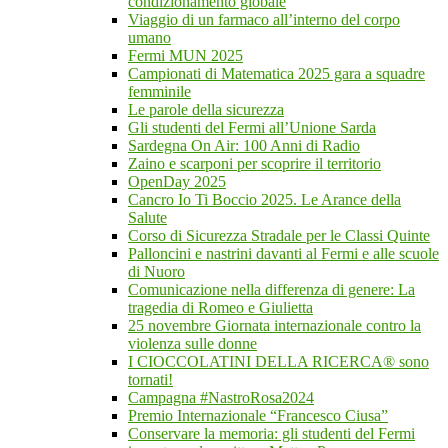
condizionamento globale
Viaggio di un farmaco all’interno del corpo
umano
Fermi MUN 2025
Campionati di Matematica 2025 gara a squadre
femminile
Le parole della sicurezza
Gli studenti del Fermi all’Unione Sarda
Sardegna On Air: 100 Anni di Radio
Zaino e scarponi per scoprire il territorio
OpenDay 2025
Cancro Io Ti Boccio 2025. Le Arance della
Salute
Corso di Sicurezza Stradale per le Classi Quinte
Palloncini e nastrini davanti al Fermi e alle scuole
di Nuoro
Comunicazione nella differenza di genere: La
tragedia di Romeo e Giulietta
25 novembre Giornata internazionale contro la
violenza sulle donne
I CIOCCOLATINI DELLA RICERCA® sono
tornati!
Campagna #NastroRosa2024
Premio Internazionale “Francesco Ciusa”
Conservare la memoria: gli studenti del Fermi