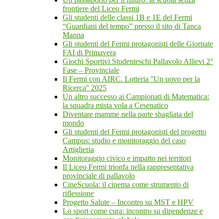
frontiere del Liceo Fermi
Gli studenti delle classi 1B e 1E del Fermi
“Guardiani del tempo” presso il sito di Tanca
Manna
Gli studenti del Fermi protagonisti delle Giornate
FAI di Primavera
Giochi Sportivi Studenteschi Pallavolo Allievi 2°
Fase – Provinciale
Il Fermi con AIRC. Lotteria ''Un uovo per la
Ricerca'' 2025
Un altro successo ai Campionati di Matematica:
la squadra mista vola a Cesenatico
Diventare mamme nella parte sbagliata del
mondo
Gli studenti del Fermi protagonisti del progetto
Campus: studio e monitoraggio del caso
Artiglieria
Monitoraggio civico e impatto nei territori
Il Liceo Fermi trionfa nella rappresentativa
provinciale di pallavolo
CineScuola: il cinema come strumento di
riflessione
Progetto Salute – Incontro su MST e HPV
Lo sport come cura: incontro su dipendenze e