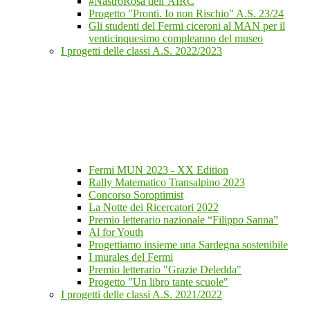
#NastroRosa dell’AIRC
Progetto "Pronti. Io non Rischio" A.S. 23/24
Gli studenti del Fermi ciceroni al MAN per il
venticinquesimo compleanno del museo
I progetti delle classi A.S. 2022/2023
Fermi MUN 2023 - XX Edition
Rally Matematico Transalpino 2023
Concorso Soroptimist
La Notte dei Ricercatori 2022
Premio letterario nazionale “Filippo Sanna”
Al for Youth
Progettiamo insieme una Sardegna sostenibile
I murales del Fermi
Premio letterario "Grazie Deledda"
Progetto "Un libro tante scuole"
I progetti delle classi A.S. 2021/2022