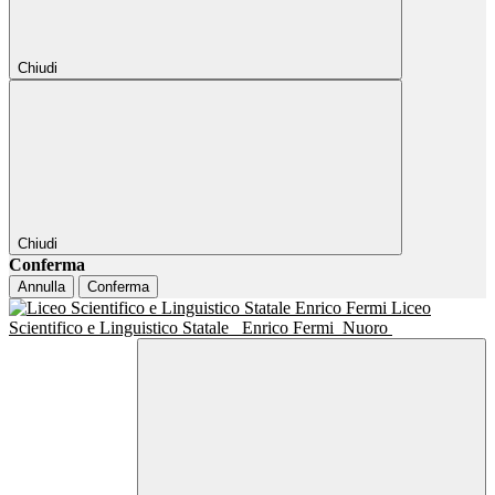
Chiudi
Chiudi
Conferma
Annulla
Conferma
Liceo
Scientifico e Linguistico Statale
Enrico Fermi
Nuoro