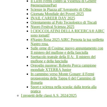
Il Liceo Fermi contro la Violenza di Genere
#generazionePari
Scienze in Piazza all’Aeroporto di Olbia
Giornata Mondiale dei Poveri 2025
INAIL CAREER DAY 2025
Orientamento al Polo Tecnologico di Tiscali
Nuoro Festival Scienza 2025
I CIOCCOLATINI DELLA RICERCA® AIRC
sono tornati!
#Nastro Rosa 2025 AIRC Prenota la tua spilletta
Nastro rosa.
Sulle orme di Cosima: nuovo appuntamento con
Il mistero del muflone e della fanciulla
Spettacolo teatrale della II A: Il mistero del
muflone e della fanciulla
Orgoglio nuorese: Roberto Porcu campione
mondiale XTERRA Junior
In cammino verso Monte Gonare: il Fermi
protagonista della Tappa 6 del Cammino di
Bonaria
Sport e scienza nella scuola: dalla teoria alla
pratica
I progetti delle classi A.S. 2024/2025