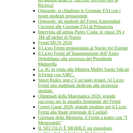
Ricerca!
Orgosolo, si chiudono le Giornate FAI con i
nostri studenti protagonisti
Orgosolo: gli studenti del Fermi Apprendisti
Ciceroni alle Giornate FAI di Primavera
Intervista all’artista Pietro Costa: le classi 3N e
3M all’atelier di Nuoro
Fermi MUN 2026
Il Liceo Fermi protagonista al Nuoro for Europe
Il Liceo Fermi all’Inaugurazione dell’Anno
Deleddiano alla presenza del Presidente
Mattarella
La 3G in visita alla Miniera Maffei Sarda Silicati
Il Fermi con AIRC.
Street Rules: non c’è un tasto restart. Al Liceo
Fermi una mattinata dedicata alla sicurezza
stradale.
Olimpiadi della Matematica 2026: grande
successo per la squadra femminile del Fermi
Green Game 2026: grande risultato per il Liceo
Fermi alla finale regionale di Cagliari
Giornata della Memoria: il Fermi a teatro con “I
Memorabili”
IL SECOLO È MOBILE un monologo