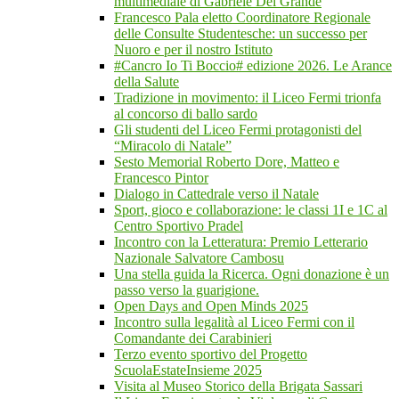
multimediale di Gabriele Del Grande
Francesco Pala eletto Coordinatore Regionale
delle Consulte Studentesche: un successo per
Nuoro e per il nostro Istituto
#Cancro Io Ti Boccio# edizione 2026. Le Arance
della Salute
Tradizione in movimento: il Liceo Fermi trionfa
al concorso di ballo sardo
Gli studenti del Liceo Fermi protagonisti del
“Miracolo di Natale”
Sesto Memorial Roberto Dore, Matteo e
Francesco Pintor
Dialogo in Cattedrale verso il Natale
Sport, gioco e collaborazione: le classi 1I e 1C al
Centro Sportivo Pradel
Incontro con la Letteratura: Premio Letterario
Nazionale Salvatore Cambosu
Una stella guida la Ricerca. Ogni donazione è un
passo verso la guarigione.
Open Days and Open Minds 2025
Incontro sulla legalità al Liceo Fermi con il
Comandante dei Carabinieri
Terzo evento sportivo del Progetto
ScuolaEstateInsieme 2025
Visita al Museo Storico della Brigata Sassari