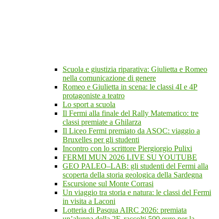
Scuola e giustizia riparativa: Giulietta e Romeo
nella comunicazione di genere
Romeo e Giulietta in scena: le classi 4I e 4P
protagoniste a teatro
Lo sport a scuola
Il Fermi alla finale del Rally Matematico: tre
classi premiate a Ghilarza
Il Liceo Fermi premiato da ASOC: viaggio a
Bruxelles per gli studenti
Incontro con lo scrittore Piergiorgio Pulixi
FERMI MUN 2026 LIVE SU YOUTUBE
GEO PALEO–LAB: gli studenti del Fermi alla
scoperta della storia geologica della Sardegna
Escursione sul Monte Corrasi
Un viaggio tra storia e natura: le classi del Fermi
in visita a Laconi
Lotteria di Pasqua AIRC 2026: premiata
un’alunna della 2F, raccolti 500 euro per la