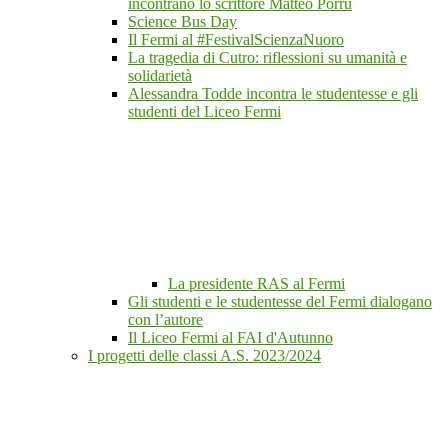
incontrano lo scrittore Matteo Porru
Science Bus Day
Il Fermi al #FestivalScienzaNuoro
La tragedia di Cutro: riflessioni su umanità e
solidarietà
Alessandra Todde incontra le studentesse e gli
studenti del Liceo Fermi
La presidente RAS al Fermi
Gli studenti e le studentesse del Fermi dialogano
con l’autore
Il Liceo Fermi al FAI d'Autunno
I progetti delle classi A.S. 2023/2024