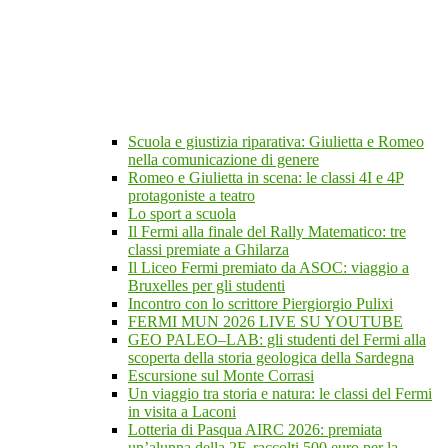
Scuola e giustizia riparativa: Giulietta e Romeo
nella comunicazione di genere
Romeo e Giulietta in scena: le classi 4I e 4P
protagoniste a teatro
Lo sport a scuola
Il Fermi alla finale del Rally Matematico: tre
classi premiate a Ghilarza
Il Liceo Fermi premiato da ASOC: viaggio a
Bruxelles per gli studenti
Incontro con lo scrittore Piergiorgio Pulixi
FERMI MUN 2026 LIVE SU YOUTUBE
GEO PALEO–LAB: gli studenti del Fermi alla
scoperta della storia geologica della Sardegna
Escursione sul Monte Corrasi
Un viaggio tra storia e natura: le classi del Fermi
in visita a Laconi
Lotteria di Pasqua AIRC 2026: premiata
un’alunna della 2F, raccolti 500 euro per la