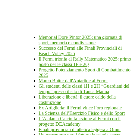
Memorial Dore-Pintor 2025: una giornata di
sport, memoria e condivisione
Successo del Fermi alle Finali Provinciali di
Beach Volley 2025
Il Fermi trionfa al Rally Matematico 2025: primo
posto per le classi 1F e 2Q
Progetto Potenziamento Sport di Combattimento
2025
Marco Buttu: dall'Antartide al Fermi
Gli studenti delle classi 1H e 2H “Guardiani del
tempo” presso il sito di Tanca Manna
Liberazione e libertà: il cuore caldo della
costituzione
Ex Artiglieria: il Fermi vince l’oro regionale
La Scienza dell’Esercizio Fisico e dello Sport
L’Atalanta Calcio fa lezione al Fermi con il
progetto DEAcademy
Finali provinciali di atletica leggera a Orani
Un passaporto per il futuro: la scuola senza