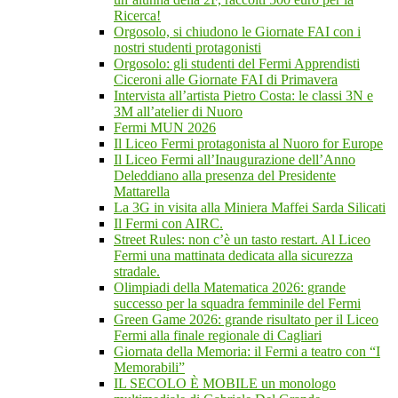
Ricerca!
Orgosolo, si chiudono le Giornate FAI con i
nostri studenti protagonisti
Orgosolo: gli studenti del Fermi Apprendisti
Ciceroni alle Giornate FAI di Primavera
Intervista all’artista Pietro Costa: le classi 3N e
3M all’atelier di Nuoro
Fermi MUN 2026
Il Liceo Fermi protagonista al Nuoro for Europe
Il Liceo Fermi all’Inaugurazione dell’Anno
Deleddiano alla presenza del Presidente
Mattarella
La 3G in visita alla Miniera Maffei Sarda Silicati
Il Fermi con AIRC.
Street Rules: non c’è un tasto restart. Al Liceo
Fermi una mattinata dedicata alla sicurezza
stradale.
Olimpiadi della Matematica 2026: grande
successo per la squadra femminile del Fermi
Green Game 2026: grande risultato per il Liceo
Fermi alla finale regionale di Cagliari
Giornata della Memoria: il Fermi a teatro con “I
Memorabili”
IL SECOLO È MOBILE un monologo