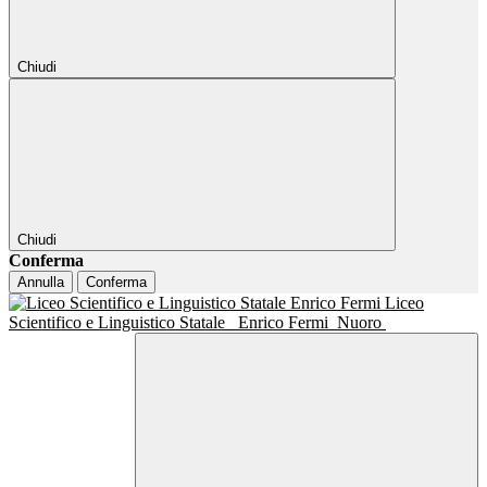
Chiudi
Chiudi
Conferma
Annulla
Conferma
Liceo
Scientifico e Linguistico Statale
Enrico Fermi
Nuoro