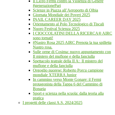
Il Liceo Fermi contro la Violenza di Genere
#generazionePari
Scienze in Piazza all’Aeroporto di Olbia
Giornata Mondiale dei Poveri 2025
INAIL CAREER DAY 2025
Orientamento al Polo Tecnologico di Tiscali
Nuoro Festival Scienza 2025
I CIOCCOLATINI DELLA RICERCA® AIRC
sono tornati!
#Nastro Rosa 2025 AIRC Prenota la tua spilletta
Nastro rosa.
Sulle orme di Cosima: nuovo appuntamento con
Il mistero del muflone e della fanciulla
Spettacolo teatrale della II A: Il mistero del
muflone e della fanciulla
Orgoglio nuorese: Roberto Porcu campione
mondiale XTERRA Junior
In cammino verso Monte Gonare: il Fermi
protagonista della Tappa 6 del Cammino di
Bonaria
Sport e scienza nella scuola: dalla teoria alla
pratica
I progetti delle classi A.S. 2024/2025