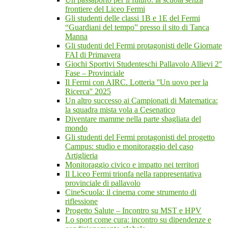
frontiere del Liceo Fermi
Gli studenti delle classi 1B e 1E del Fermi
“Guardiani del tempo” presso il sito di Tanca
Manna
Gli studenti del Fermi protagonisti delle Giornate
FAI di Primavera
Giochi Sportivi Studenteschi Pallavolo Allievi 2°
Fase – Provinciale
Il Fermi con AIRC. Lotteria ''Un uovo per la
Ricerca'' 2025
Un altro successo ai Campionati di Matematica:
la squadra mista vola a Cesenatico
Diventare mamme nella parte sbagliata del
mondo
Gli studenti del Fermi protagonisti del progetto
Campus: studio e monitoraggio del caso
Artiglieria
Monitoraggio civico e impatto nei territori
Il Liceo Fermi trionfa nella rappresentativa
provinciale di pallavolo
CineScuola: il cinema come strumento di
riflessione
Progetto Salute – Incontro su MST e HPV
Lo sport come cura: incontro su dipendenze e