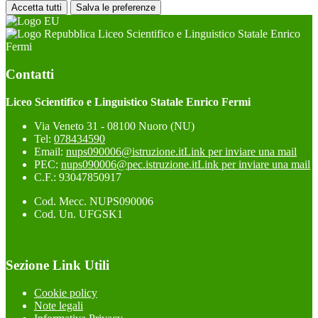
Accetta tutti
Salva le preferenze
Liceo Scientifico e Linguistico Statale Enrico
Fermi
Contatti
Liceo Scientifico e Linguistico Statale Enrico Fermi
Via Veneto 31 - 08100 Nuoro (NU)
Tel:
078434590
Email:
nups090006@istruzione.it
Link per inviare una mail
PEC:
nups090006@pec.istruzione.it
Link per inviare una mail
C.F.: 93047850917
Cod. Mecc. NUPS090006
Cod. Un. UFGSK1
Sezione Link Utili
Cookie policy
Note legali