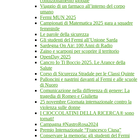
condizionamento globale
Viaggio di un farmaco all’interno del corpo
umano
Fermi MUN 2025
Campionati di Matematica 2025 gara a squadre
femminile
Le parole della sicurezza
Gli studenti del Fermi all’Unione Sarda
Sardegna On Air: 100 Anni di Radio
Zaino e scarponi per scoprire il territorio
OpenDay 2025
Cancro Io Ti Boccio 2025. Le Arance della
Salute
Corso di Sicurezza Stradale per le Classi Quinte
Palloncini e nastrini davanti al Fermi e alle scuole
di Nuoro
Comunicazione nella differenza di genere: La
tragedia di Romeo e Giulietta
25 novembre Giornata internazionale contro la
violenza sulle donne
I CIOCCOLATINI DELLA RICERCA® sono
tornati!
Campagna #NastroRosa2024
Premio Internazionale “Francesco Ciusa”
Conservare la memoria: gli studenti del Fermi