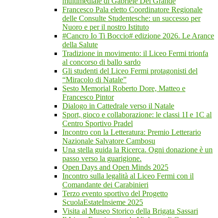
multimediale di Gabriele Del Grande
Francesco Pala eletto Coordinatore Regionale
delle Consulte Studentesche: un successo per
Nuoro e per il nostro Istituto
#Cancro Io Ti Boccio# edizione 2026. Le Arance
della Salute
Tradizione in movimento: il Liceo Fermi trionfa
al concorso di ballo sardo
Gli studenti del Liceo Fermi protagonisti del
“Miracolo di Natale”
Sesto Memorial Roberto Dore, Matteo e
Francesco Pintor
Dialogo in Cattedrale verso il Natale
Sport, gioco e collaborazione: le classi 1I e 1C al
Centro Sportivo Pradel
Incontro con la Letteratura: Premio Letterario
Nazionale Salvatore Cambosu
Una stella guida la Ricerca. Ogni donazione è un
passo verso la guarigione.
Open Days and Open Minds 2025
Incontro sulla legalità al Liceo Fermi con il
Comandante dei Carabinieri
Terzo evento sportivo del Progetto
ScuolaEstateInsieme 2025
Visita al Museo Storico della Brigata Sassari