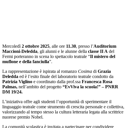
Mercoledì
2 ottobre 2025
, alle ore
11.30
, presso l’
Auditorium
Maccioni-Deledda
, gli alunni e le alunne della
classe II A
del
Fermi porteranno in scena lo spettacolo teatrale “
Il mistero del
muflone e della fanciulla
”.
La rappresentazione è ispirata al romanzo
Cosima
di
Grazia
Deledda
ed è l’esito finale del laboratorio teatrale condotto da
Patrizia Viglino
e coordinato dalla prof.ssa
Francesca Rosa
Palmas,
nell’ambito del progetto
“EvViva la scuola!” – PNRR
DM 19/24.
L’iniziativa offre agli studenti l’opportunità di sperimentare il
linguaggio teatrale come strumento di crescita personale e collettiva,
valorizzando al tempo stesso la cultura letteraria legata alla scrittrice
nuorese premio Nobel.
La comunità scolastica è invitata a partecipare per condividere