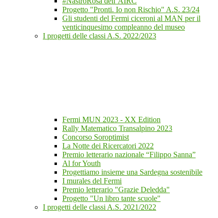
#NastroRosa dell’AIRC
Progetto "Pronti. Io non Rischio" A.S. 23/24
Gli studenti del Fermi ciceroni al MAN per il
venticinquesimo compleanno del museo
I progetti delle classi A.S. 2022/2023
Fermi MUN 2023 - XX Edition
Rally Matematico Transalpino 2023
Concorso Soroptimist
La Notte dei Ricercatori 2022
Premio letterario nazionale “Filippo Sanna”
Al for Youth
Progettiamo insieme una Sardegna sostenibile
I murales del Fermi
Premio letterario "Grazie Deledda"
Progetto "Un libro tante scuole"
I progetti delle classi A.S. 2021/2022