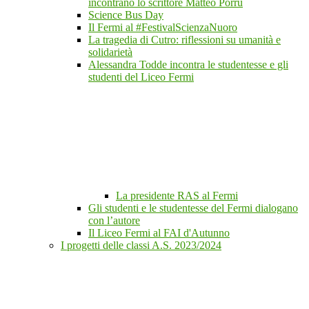
incontrano lo scrittore Matteo Porru
Science Bus Day
Il Fermi al #FestivalScienzaNuoro
La tragedia di Cutro: riflessioni su umanità e
solidarietà
Alessandra Todde incontra le studentesse e gli
studenti del Liceo Fermi
La presidente RAS al Fermi
Gli studenti e le studentesse del Fermi dialogano
con l’autore
Il Liceo Fermi al FAI d'Autunno
I progetti delle classi A.S. 2023/2024