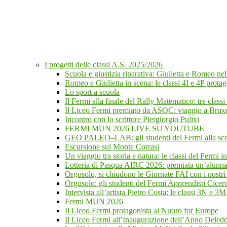
I progetti delle classi A.S. 2025/2026
Scuola e giustizia riparativa: Giulietta e Romeo n
Romeo e Giulietta in scena: le classi 4I e 4P protag
Lo sport a scuola
Il Fermi alla finale del Rally Matematico: tre class
Il Liceo Fermi premiato da ASOC: viaggio a Bruxel
Incontro con lo scrittore Piergiorgio Pulixi
FERMI MUN 2026 LIVE SU YOUTUBE
GEO PALEO–LAB: gli studenti del Fermi alla scope
Escursione sul Monte Corrasi
Un viaggio tra storia e natura: le classi del Fermi i
Lotteria di Pasqua AIRC 2026: premiata un’alunna d
Orgosolo, si chiudono le Giornate FAI con i nostri 
Orgosolo: gli studenti del Fermi Apprendisti Cicer
Intervista all’artista Pietro Costa: le classi 3N e 3M
Fermi MUN 2026
Il Liceo Fermi protagonista al Nuoro for Europe
Il Liceo Fermi all’Inaugurazione dell’Anno Deleddi