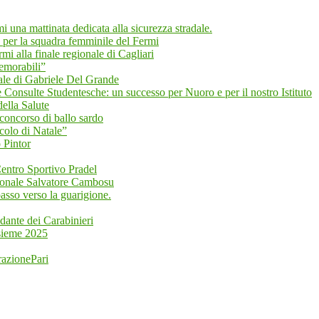
mi una mattinata dedicata alla sicurezza stradale.
 per la squadra femminile del Fermi
i alla finale regionale di Cagliari
emorabili”
 di Gabriele Del Grande
 Consulte Studentesche: un successo per Nuoro e per il nostro Istituto
ella Salute
 concorso di ballo sardo
colo di Natale”
 Pintor
 Centro Sportivo Pradel
zionale Salvatore Cambosu
asso verso la guarigione.
dante dei Carabinieri
nsieme 2025
razionePari