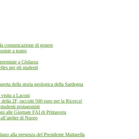
ella comunicazione di genere
oniste a teatro
i premiate a Ghilarza
les per gli studenti
rta della storia geologica della Sardegna
n visita a Laconi
ella 2F, raccolti 500 euro per la Ricerca!
studenti protagonisti
oni alle Giornate FAI di Primavera
 all’atelier di Nuoro
ano alla presenza del Presidente Mattarella