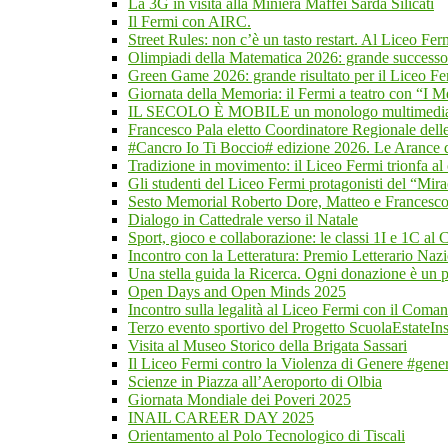
La 3G in visita alla Miniera Maffei Sarda Silicati
Il Fermi con AIRC.
Street Rules: non c’è un tasto restart. Al Liceo Fer
Olimpiadi della Matematica 2026: grande successo
Green Game 2026: grande risultato per il Liceo Ferm
Giornata della Memoria: il Fermi a teatro con “I M
IL SECOLO È MOBILE un monologo multimediale
Francesco Pala eletto Coordinatore Regionale delle
#Cancro Io Ti Boccio# edizione 2026. Le Arance d
Tradizione in movimento: il Liceo Fermi trionfa al
Gli studenti del Liceo Fermi protagonisti del “Mira
Sesto Memorial Roberto Dore, Matteo e Francesco
Dialogo in Cattedrale verso il Natale
Sport, gioco e collaborazione: le classi 1I e 1C al
Incontro con la Letteratura: Premio Letterario Na
Una stella guida la Ricerca. Ogni donazione è un p
Open Days and Open Minds 2025
Incontro sulla legalità al Liceo Fermi con il Coman
Terzo evento sportivo del Progetto ScuolaEstateI
Visita al Museo Storico della Brigata Sassari
Il Liceo Fermi contro la Violenza di Genere #gene
Scienze in Piazza all’Aeroporto di Olbia
Giornata Mondiale dei Poveri 2025
INAIL CAREER DAY 2025
Orientamento al Polo Tecnologico di Tiscali