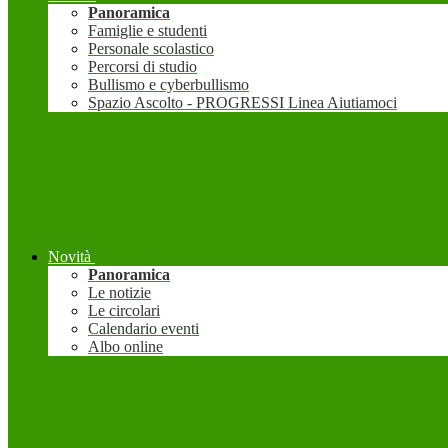
Panoramica
Famiglie e studenti
Personale scolastico
Percorsi di studio
Bullismo e cyberbullismo
Spazio Ascolto - PROGRESSI Linea Aiutiamoci
Novità
Panoramica
Le notizie
Le circolari
Calendario eventi
Albo online