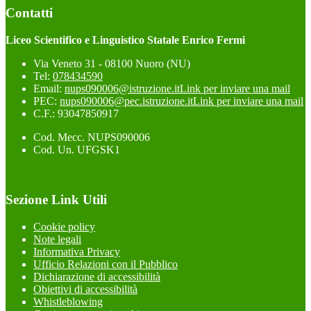
Contatti
Liceo Scientifico e Linguistico Statale Enrico Fermi
Via Veneto 31 - 08100 Nuoro (NU)
Tel:
078434590
Email:
nups090006@istruzione.it
Link per inviare una mail
PEC:
nups090006@pec.istruzione.it
Link per inviare una mail
C.F.: 93047850917
Cod. Mecc. NUPS090006
Cod. Un. UFGSK1
Sezione Link Utili
Cookie policy
Note legali
Informativa Privacy
Ufficio Relazioni con il Pubblico
Dichiarazione di accessibilità
Obiettivi di accessibilità
Whistleblowing