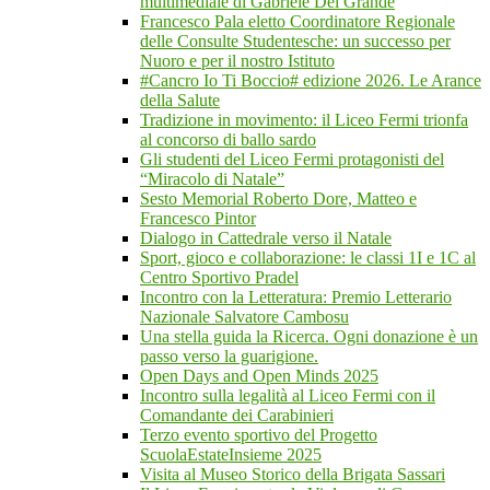
multimediale di Gabriele Del Grande
Francesco Pala eletto Coordinatore Regionale
delle Consulte Studentesche: un successo per
Nuoro e per il nostro Istituto
#Cancro Io Ti Boccio# edizione 2026. Le Arance
della Salute
Tradizione in movimento: il Liceo Fermi trionfa
al concorso di ballo sardo
Gli studenti del Liceo Fermi protagonisti del
“Miracolo di Natale”
Sesto Memorial Roberto Dore, Matteo e
Francesco Pintor
Dialogo in Cattedrale verso il Natale
Sport, gioco e collaborazione: le classi 1I e 1C al
Centro Sportivo Pradel
Incontro con la Letteratura: Premio Letterario
Nazionale Salvatore Cambosu
Una stella guida la Ricerca. Ogni donazione è un
passo verso la guarigione.
Open Days and Open Minds 2025
Incontro sulla legalità al Liceo Fermi con il
Comandante dei Carabinieri
Terzo evento sportivo del Progetto
ScuolaEstateInsieme 2025
Visita al Museo Storico della Brigata Sassari