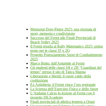
Memorial Dore-Pintor 2025: una giornata di
sport, memoria e condivisione
Successo del Fermi alle Finali Provinciali di
Beach Volley 2025
Il Fermi trionfa al Rally Matematico 2025: primo
posto per le classi 1F e 2Q
Progetto Potenziamento Sport di Combattimento
2025
Marco Buttu: dall'Antartide al Fermi
Gli studenti delle classi 1H e 2H “Guardiani del
tempo” presso il sito di Tanca Manna
Liberazione e libertà: il cuore caldo della
costituzione
Ex Artiglieria: il Fermi vince l’oro regionale
La Scienza dell’Esercizio Fisico e dello Sport
L’Atalanta Calcio fa lezione al Fermi con il
progetto DEAcademy
Finali provinciali di atletica leggera a Orani
Un passaporto per il futuro: la scuola senza