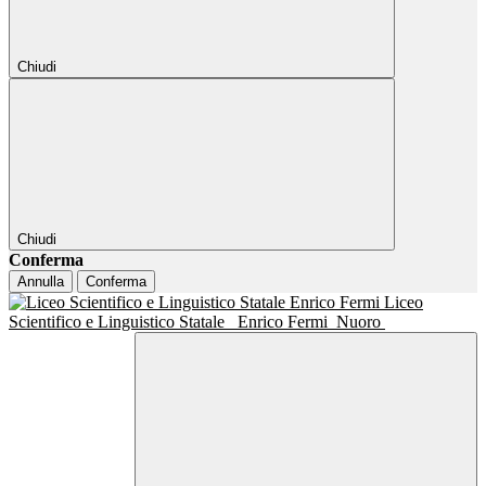
Chiudi
Chiudi
Conferma
Annulla
Conferma
Liceo
Scientifico e Linguistico Statale
Enrico Fermi
Nuoro