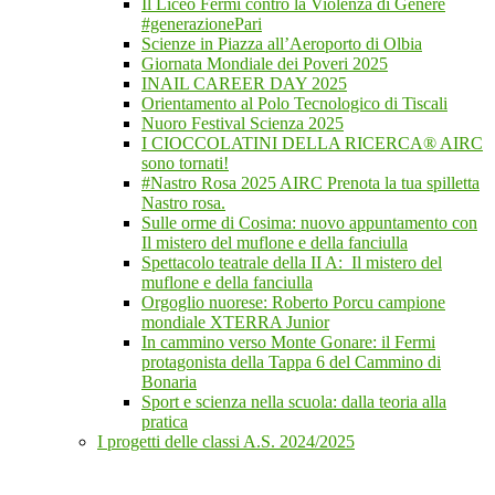
Il Liceo Fermi contro la Violenza di Genere
#generazionePari
Scienze in Piazza all’Aeroporto di Olbia
Giornata Mondiale dei Poveri 2025
INAIL CAREER DAY 2025
Orientamento al Polo Tecnologico di Tiscali
Nuoro Festival Scienza 2025
I CIOCCOLATINI DELLA RICERCA® AIRC
sono tornati!
#Nastro Rosa 2025 AIRC Prenota la tua spilletta
Nastro rosa.
Sulle orme di Cosima: nuovo appuntamento con
Il mistero del muflone e della fanciulla
Spettacolo teatrale della II A: Il mistero del
muflone e della fanciulla
Orgoglio nuorese: Roberto Porcu campione
mondiale XTERRA Junior
In cammino verso Monte Gonare: il Fermi
protagonista della Tappa 6 del Cammino di
Bonaria
Sport e scienza nella scuola: dalla teoria alla
pratica
I progetti delle classi A.S. 2024/2025