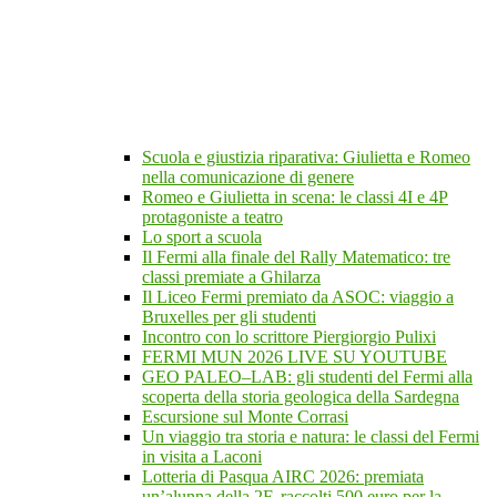
Scuola e giustizia riparativa: Giulietta e Romeo
nella comunicazione di genere
Romeo e Giulietta in scena: le classi 4I e 4P
protagoniste a teatro
Lo sport a scuola
Il Fermi alla finale del Rally Matematico: tre
classi premiate a Ghilarza
Il Liceo Fermi premiato da ASOC: viaggio a
Bruxelles per gli studenti
Incontro con lo scrittore Piergiorgio Pulixi
FERMI MUN 2026 LIVE SU YOUTUBE
GEO PALEO–LAB: gli studenti del Fermi alla
scoperta della storia geologica della Sardegna
Escursione sul Monte Corrasi
Un viaggio tra storia e natura: le classi del Fermi
in visita a Laconi
Lotteria di Pasqua AIRC 2026: premiata
un’alunna della 2F, raccolti 500 euro per la