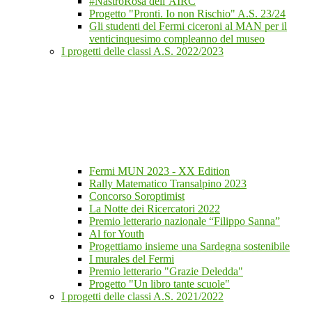
#NastroRosa dell’AIRC
Progetto "Pronti. Io non Rischio" A.S. 23/24
Gli studenti del Fermi ciceroni al MAN per il
venticinquesimo compleanno del museo
I progetti delle classi A.S. 2022/2023
Fermi MUN 2023 - XX Edition
Rally Matematico Transalpino 2023
Concorso Soroptimist
La Notte dei Ricercatori 2022
Premio letterario nazionale “Filippo Sanna”
Al for Youth
Progettiamo insieme una Sardegna sostenibile
I murales del Fermi
Premio letterario "Grazie Deledda"
Progetto "Un libro tante scuole"
I progetti delle classi A.S. 2021/2022