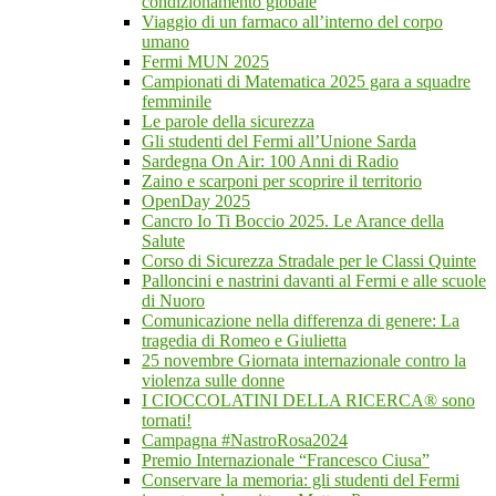
condizionamento globale
Viaggio di un farmaco all’interno del corpo
umano
Fermi MUN 2025
Campionati di Matematica 2025 gara a squadre
femminile
Le parole della sicurezza
Gli studenti del Fermi all’Unione Sarda
Sardegna On Air: 100 Anni di Radio
Zaino e scarponi per scoprire il territorio
OpenDay 2025
Cancro Io Ti Boccio 2025. Le Arance della
Salute
Corso di Sicurezza Stradale per le Classi Quinte
Palloncini e nastrini davanti al Fermi e alle scuole
di Nuoro
Comunicazione nella differenza di genere: La
tragedia di Romeo e Giulietta
25 novembre Giornata internazionale contro la
violenza sulle donne
I CIOCCOLATINI DELLA RICERCA® sono
tornati!
Campagna #NastroRosa2024
Premio Internazionale “Francesco Ciusa”
Conservare la memoria: gli studenti del Fermi