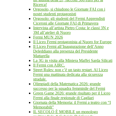
Ricerca!
Orgosolo, si chiudono le Giornate FAI con i
nostri studenti protagonisti
Orgosolo: gli studenti del Fermi Apprendisti
Ciceroni alle Giornate FAI di Primavera
Intervista all’artista Pietro Costa: le classi 3N e
3M all’atelier di Nuoro
Fermi MUN 2026
Il Liceo Fermi protagonista al Nuoro for Europe
Il Liceo Fermi all’Inaugurazione dell’Anno
Deleddiano alla presenza del Presidente
Mattarella
La 3G in visita alla Miniera Maffei Sarda Silicati
Il Fermi con AIRC.
Street Rules: non c’è un tasto restart. Al Liceo
Fermi una mattinata dedicata alla sicurezza
stradale.
Olimpiadi della Matematica 2026: grande
successo per la squadra femminile del Fermi
Green Game 2026: grande risultato per il Liceo
Fermi alla finale regionale di Cagliari
Giornata della Memoria: il Fermi a teatro con “I
Memorabili”
IL SECOLO È MOBILE un monologo