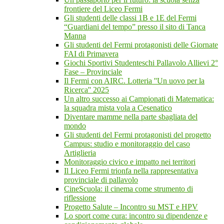
frontiere del Liceo Fermi
Gli studenti delle classi 1B e 1E del Fermi
“Guardiani del tempo” presso il sito di Tanca
Manna
Gli studenti del Fermi protagonisti delle Giornate
FAI di Primavera
Giochi Sportivi Studenteschi Pallavolo Allievi 2°
Fase – Provinciale
Il Fermi con AIRC. Lotteria ''Un uovo per la
Ricerca'' 2025
Un altro successo ai Campionati di Matematica:
la squadra mista vola a Cesenatico
Diventare mamme nella parte sbagliata del
mondo
Gli studenti del Fermi protagonisti del progetto
Campus: studio e monitoraggio del caso
Artiglieria
Monitoraggio civico e impatto nei territori
Il Liceo Fermi trionfa nella rappresentativa
provinciale di pallavolo
CineScuola: il cinema come strumento di
riflessione
Progetto Salute – Incontro su MST e HPV
Lo sport come cura: incontro su dipendenze e