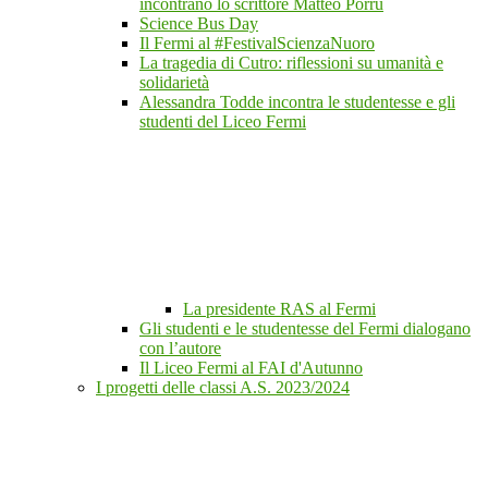
incontrano lo scrittore Matteo Porru
Science Bus Day
Il Fermi al #FestivalScienzaNuoro
La tragedia di Cutro: riflessioni su umanità e
solidarietà
Alessandra Todde incontra le studentesse e gli
studenti del Liceo Fermi
La presidente RAS al Fermi
Gli studenti e le studentesse del Fermi dialogano
con l’autore
Il Liceo Fermi al FAI d'Autunno
I progetti delle classi A.S. 2023/2024