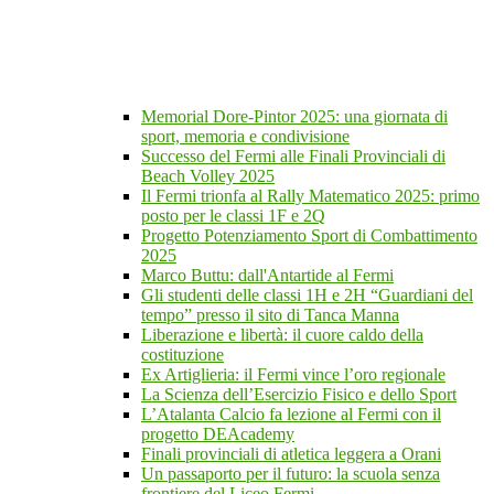
Memorial Dore-Pintor 2025: una giornata di
sport, memoria e condivisione
Successo del Fermi alle Finali Provinciali di
Beach Volley 2025
Il Fermi trionfa al Rally Matematico 2025: primo
posto per le classi 1F e 2Q
Progetto Potenziamento Sport di Combattimento
2025
Marco Buttu: dall'Antartide al Fermi
Gli studenti delle classi 1H e 2H “Guardiani del
tempo” presso il sito di Tanca Manna
Liberazione e libertà: il cuore caldo della
costituzione
Ex Artiglieria: il Fermi vince l’oro regionale
La Scienza dell’Esercizio Fisico e dello Sport
L’Atalanta Calcio fa lezione al Fermi con il
progetto DEAcademy
Finali provinciali di atletica leggera a Orani
Un passaporto per il futuro: la scuola senza
frontiere del Liceo Fermi