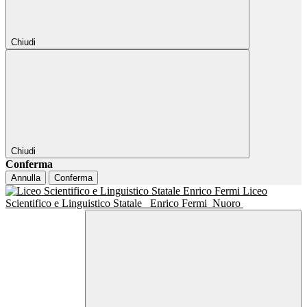
Chiudi
Chiudi
Conferma
Annulla
Conferma
Liceo
Scientifico e Linguistico Statale
Enrico Fermi
Nuoro