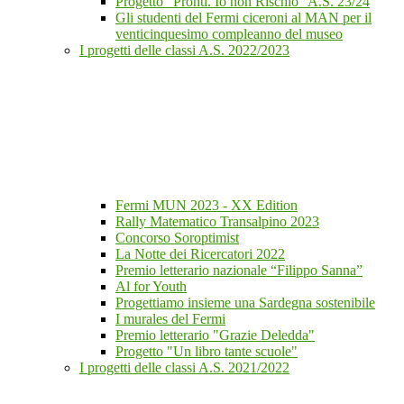
Progetto "Pronti. Io non Rischio" A.S. 23/24
Gli studenti del Fermi ciceroni al MAN per il
venticinquesimo compleanno del museo
I progetti delle classi A.S. 2022/2023
Fermi MUN 2023 - XX Edition
Rally Matematico Transalpino 2023
Concorso Soroptimist
La Notte dei Ricercatori 2022
Premio letterario nazionale “Filippo Sanna”
Al for Youth
Progettiamo insieme una Sardegna sostenibile
I murales del Fermi
Premio letterario "Grazie Deledda"
Progetto "Un libro tante scuole"
I progetti delle classi A.S. 2021/2022