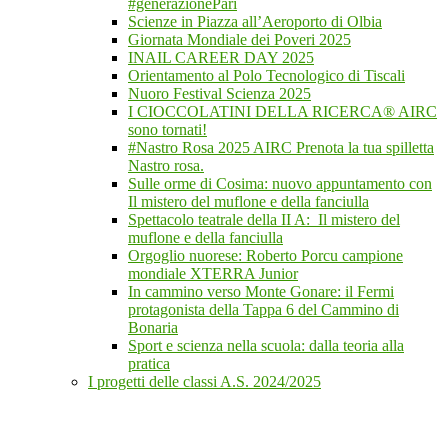
#generazionePari
Scienze in Piazza all’Aeroporto di Olbia
Giornata Mondiale dei Poveri 2025
INAIL CAREER DAY 2025
Orientamento al Polo Tecnologico di Tiscali
Nuoro Festival Scienza 2025
I CIOCCOLATINI DELLA RICERCA® AIRC
sono tornati!
#Nastro Rosa 2025 AIRC Prenota la tua spilletta
Nastro rosa.
Sulle orme di Cosima: nuovo appuntamento con
Il mistero del muflone e della fanciulla
Spettacolo teatrale della II A: Il mistero del
muflone e della fanciulla
Orgoglio nuorese: Roberto Porcu campione
mondiale XTERRA Junior
In cammino verso Monte Gonare: il Fermi
protagonista della Tappa 6 del Cammino di
Bonaria
Sport e scienza nella scuola: dalla teoria alla
pratica
I progetti delle classi A.S. 2024/2025