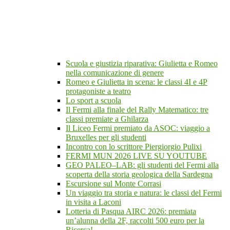
Scuola e giustizia riparativa: Giulietta e Romeo
nella comunicazione di genere
Romeo e Giulietta in scena: le classi 4I e 4P
protagoniste a teatro
Lo sport a scuola
Il Fermi alla finale del Rally Matematico: tre
classi premiate a Ghilarza
Il Liceo Fermi premiato da ASOC: viaggio a
Bruxelles per gli studenti
Incontro con lo scrittore Piergiorgio Pulixi
FERMI MUN 2026 LIVE SU YOUTUBE
GEO PALEO–LAB: gli studenti del Fermi alla
scoperta della storia geologica della Sardegna
Escursione sul Monte Corrasi
Un viaggio tra storia e natura: le classi del Fermi
in visita a Laconi
Lotteria di Pasqua AIRC 2026: premiata
un’alunna della 2F, raccolti 500 euro per la
Ricerca!