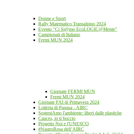
Donne e Sport
Rally Matematico Transalpino 2024
Evento "Ci Si@mo EcoLOGIC@Mente"
Campionati di Italiano
Fermi MUN 2024
Giornate FERMI MUN
Fermi MUN 2024
Giornate FAI di Primavera 2024
Lotteria di Pasqua - AIRC
SosteniAmo l'ambiente: liberi dalle plastiche
Cancro, io ti boccio
Progetto Noi e l'UNESCO
#NastroRosa dell’AIRC