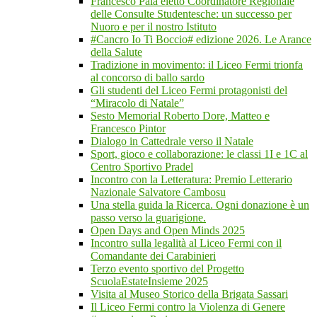
Francesco Pala eletto Coordinatore Regionale
delle Consulte Studentesche: un successo per
Nuoro e per il nostro Istituto
#Cancro Io Ti Boccio# edizione 2026. Le Arance
della Salute
Tradizione in movimento: il Liceo Fermi trionfa
al concorso di ballo sardo
Gli studenti del Liceo Fermi protagonisti del
“Miracolo di Natale”
Sesto Memorial Roberto Dore, Matteo e
Francesco Pintor
Dialogo in Cattedrale verso il Natale
Sport, gioco e collaborazione: le classi 1I e 1C al
Centro Sportivo Pradel
Incontro con la Letteratura: Premio Letterario
Nazionale Salvatore Cambosu
Una stella guida la Ricerca. Ogni donazione è un
passo verso la guarigione.
Open Days and Open Minds 2025
Incontro sulla legalità al Liceo Fermi con il
Comandante dei Carabinieri
Terzo evento sportivo del Progetto
ScuolaEstateInsieme 2025
Visita al Museo Storico della Brigata Sassari
Il Liceo Fermi contro la Violenza di Genere