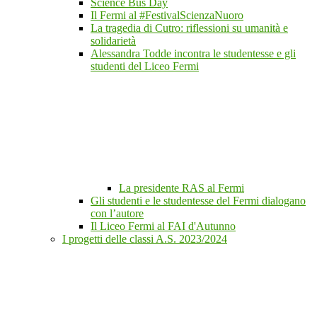
Science Bus Day
Il Fermi al #FestivalScienzaNuoro
La tragedia di Cutro: riflessioni su umanità e
solidarietà
Alessandra Todde incontra le studentesse e gli
studenti del Liceo Fermi
La presidente RAS al Fermi
Gli studenti e le studentesse del Fermi dialogano
con l’autore
Il Liceo Fermi al FAI d'Autunno
I progetti delle classi A.S. 2023/2024