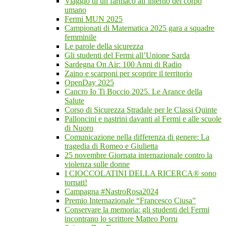
Viaggio di un farmaco all’interno del corpo
umano
Fermi MUN 2025
Campionati di Matematica 2025 gara a squadre
femminile
Le parole della sicurezza
Gli studenti del Fermi all’Unione Sarda
Sardegna On Air: 100 Anni di Radio
Zaino e scarponi per scoprire il territorio
OpenDay 2025
Cancro Io Ti Boccio 2025. Le Arance della
Salute
Corso di Sicurezza Stradale per le Classi Quinte
Palloncini e nastrini davanti al Fermi e alle scuole
di Nuoro
Comunicazione nella differenza di genere: La
tragedia di Romeo e Giulietta
25 novembre Giornata internazionale contro la
violenza sulle donne
I CIOCCOLATINI DELLA RICERCA® sono
tornati!
Campagna #NastroRosa2024
Premio Internazionale “Francesco Ciusa”
Conservare la memoria: gli studenti del Fermi
incontrano lo scrittore Matteo Porru