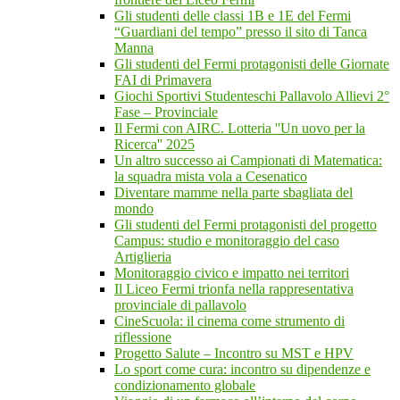
Gli studenti delle classi 1B e 1E del Fermi
“Guardiani del tempo” presso il sito di Tanca
Manna
Gli studenti del Fermi protagonisti delle Giornate
FAI di Primavera
Giochi Sportivi Studenteschi Pallavolo Allievi 2°
Fase – Provinciale
Il Fermi con AIRC. Lotteria ''Un uovo per la
Ricerca'' 2025
Un altro successo ai Campionati di Matematica:
la squadra mista vola a Cesenatico
Diventare mamme nella parte sbagliata del
mondo
Gli studenti del Fermi protagonisti del progetto
Campus: studio e monitoraggio del caso
Artiglieria
Monitoraggio civico e impatto nei territori
Il Liceo Fermi trionfa nella rappresentativa
provinciale di pallavolo
CineScuola: il cinema come strumento di
riflessione
Progetto Salute – Incontro su MST e HPV
Lo sport come cura: incontro su dipendenze e
condizionamento globale