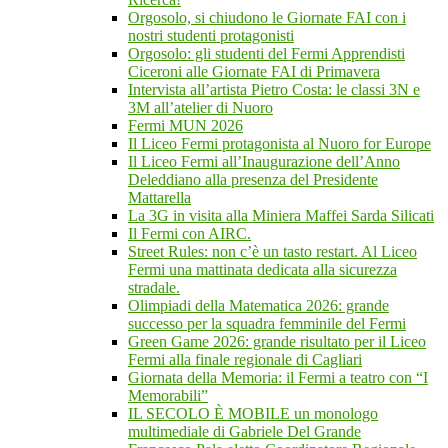
Orgosolo, si chiudono le Giornate FAI con i
nostri studenti protagonisti
Orgosolo: gli studenti del Fermi Apprendisti
Ciceroni alle Giornate FAI di Primavera
Intervista all’artista Pietro Costa: le classi 3N e
3M all’atelier di Nuoro
Fermi MUN 2026
Il Liceo Fermi protagonista al Nuoro for Europe
Il Liceo Fermi all’Inaugurazione dell’Anno
Deleddiano alla presenza del Presidente
Mattarella
La 3G in visita alla Miniera Maffei Sarda Silicati
Il Fermi con AIRC.
Street Rules: non c’è un tasto restart. Al Liceo
Fermi una mattinata dedicata alla sicurezza
stradale.
Olimpiadi della Matematica 2026: grande
successo per la squadra femminile del Fermi
Green Game 2026: grande risultato per il Liceo
Fermi alla finale regionale di Cagliari
Giornata della Memoria: il Fermi a teatro con “I
Memorabili”
IL SECOLO È MOBILE un monologo
multimediale di Gabriele Del Grande