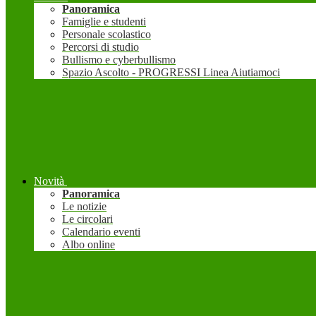
Panoramica
Famiglie e studenti
Personale scolastico
Percorsi di studio
Bullismo e cyberbullismo
Spazio Ascolto - PROGRESSI Linea Aiutiamoci
Novità
Panoramica
Le notizie
Le circolari
Calendario eventi
Albo online