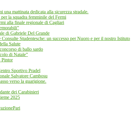
mi una mattinata dedicata alla sicurezza stradale.
 per la squadra femminile del Fermi
i alla finale regionale di Cagliari
emorabili”
 di Gabriele Del Grande
 Consulte Studentesche: un successo per Nuoro e per il nostro Istituto
ella Salute
 concorso di ballo sardo
colo di Natale”
 Pintor
 Centro Sportivo Pradel
zionale Salvatore Cambosu
asso verso la guarigione.
dante dei Carabinieri
nsieme 2025
razionePari