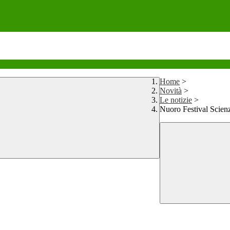
Home
>
Novità
>
Le notizie
>
Nuoro Festival Scien