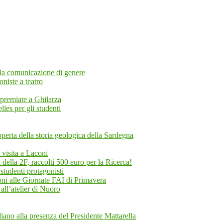
ella comunicazione di genere
oniste a teatro
i premiate a Ghilarza
les per gli studenti
rta della storia geologica della Sardegna
n visita a Laconi
ella 2F, raccolti 500 euro per la Ricerca!
studenti protagonisti
oni alle Giornate FAI di Primavera
 all’atelier di Nuoro
ano alla presenza del Presidente Mattarella