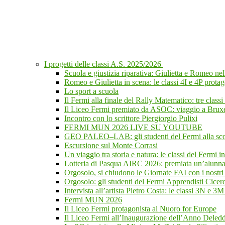
I progetti delle classi A.S. 2025/2026
Scuola e giustizia riparativa: Giulietta e Romeo n
Romeo e Giulietta in scena: le classi 4I e 4P protag
Lo sport a scuola
Il Fermi alla finale del Rally Matematico: tre class
Il Liceo Fermi premiato da ASOC: viaggio a Bruxel
Incontro con lo scrittore Piergiorgio Pulixi
FERMI MUN 2026 LIVE SU YOUTUBE
GEO PALEO–LAB: gli studenti del Fermi alla scope
Escursione sul Monte Corrasi
Un viaggio tra storia e natura: le classi del Fermi i
Lotteria di Pasqua AIRC 2026: premiata un’alunna d
Orgosolo, si chiudono le Giornate FAI con i nostri 
Orgosolo: gli studenti del Fermi Apprendisti Cicer
Intervista all’artista Pietro Costa: le classi 3N e 3M
Fermi MUN 2026
Il Liceo Fermi protagonista al Nuoro for Europe
Il Liceo Fermi all’Inaugurazione dell’Anno Deleddi