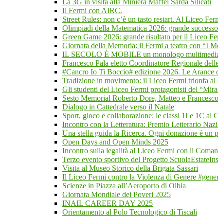
La 3G in visita alla Miniera Maffei Sarda Silicati
Il Fermi con AIRC.
Street Rules: non c’è un tasto restart. Al Liceo Fer
Olimpiadi della Matematica 2026: grande successo
Green Game 2026: grande risultato per il Liceo Ferm
Giornata della Memoria: il Fermi a teatro con “I M
IL SECOLO È MOBILE un monologo multimediale
Francesco Pala eletto Coordinatore Regionale delle
#Cancro Io Ti Boccio# edizione 2026. Le Arance d
Tradizione in movimento: il Liceo Fermi trionfa al
Gli studenti del Liceo Fermi protagonisti del “Mira
Sesto Memorial Roberto Dore, Matteo e Francesco
Dialogo in Cattedrale verso il Natale
Sport, gioco e collaborazione: le classi 1I e 1C al
Incontro con la Letteratura: Premio Letterario Na
Una stella guida la Ricerca. Ogni donazione è un p
Open Days and Open Minds 2025
Incontro sulla legalità al Liceo Fermi con il Coman
Terzo evento sportivo del Progetto ScuolaEstateI
Visita al Museo Storico della Brigata Sassari
Il Liceo Fermi contro la Violenza di Genere #gene
Scienze in Piazza all’Aeroporto di Olbia
Giornata Mondiale dei Poveri 2025
INAIL CAREER DAY 2025
Orientamento al Polo Tecnologico di Tiscali