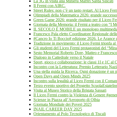
La 3G in visita alla Miniera Maffei Sarda Silicati
Il Fermi con AIRC.
Street Rules: non c’è un tasto restart. Al Liceo Fer
Olimpiadi della Matematica 2026: grande successo
Green Game 2026: grande risultato per il Liceo Ferm
Giornata della Memoria: il Fermi a teatro con “I M
IL SECOLO È MOBILE un monologo multimediale
Francesco Pala eletto Coordinatore Regionale delle
#Cancro Io Ti Boccio# edizione 2026. Le Arance d
Tradizione in movimento: il Liceo Fermi trionfa al
Gli studenti del Liceo Fermi protagonisti del “Mira
Sesto Memorial Roberto Dore, Matteo e Francesco
Dialogo in Cattedrale verso il Natale
Sport, gioco e collaborazione: le classi 1I e 1C al
Incontro con la Letteratura: Premio Letterario Na
Una stella guida la Ricerca. Ogni donazione è un p
Open Days and Open Minds 2025
Incontro sulla legalità al Liceo Fermi con il Coman
Terzo evento sportivo del Progetto ScuolaEstateI
Visita al Museo Storico della Brigata Sassari
Il Liceo Fermi contro la Violenza di Genere #gene
Scienze in Piazza all’Aeroporto di Olbia
Giornata Mondiale dei Poveri 2025
INAIL CAREER DAY 2025
Orientamento al Polo Tecnologico di Tiscali