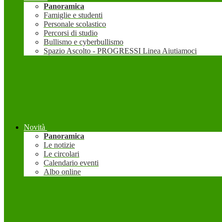
Panoramica
Famiglie e studenti
Personale scolastico
Percorsi di studio
Bullismo e cyberbullismo
Spazio Ascolto - PROGRESSI Linea Aiutiamoci
Novità
Panoramica
Le notizie
Le circolari
Calendario eventi
Albo online