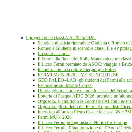
I progetti delle classi A.S. 2025/2026
Scuola e giustizia riparativa: Giulietta e Romeo n
Romeo e Giulietta in scena: le classi 4I e 4P protag
Lo sport a scuola
Il Fermi alla finale del Rally Matematico: tre class
Il Liceo Fermi premiato da ASOC: viaggio a Bruxel
Incontro con lo scrittore Piergiorgio Pulixi
FERMI MUN 2026 LIVE SU YOUTUBE
GEO PALEO–LAB: gli studenti del Fermi alla scope
Escursione sul Monte Corrasi
Un viaggio tra storia e natura: le classi del Fermi i
Lotteria di Pasqua AIRC 2026: premiata un’alunna d
Orgosolo, si chiudono le Giornate FAI con i nostri 
Orgosolo: gli studenti del Fermi Apprendisti Cicer
Intervista all’artista Pietro Costa: le classi 3N e 3M
Fermi MUN 2026
Il Liceo Fermi protagonista al Nuoro for Europe
Il Liceo Fermi all’Inaugurazione dell’Anno Deleddi