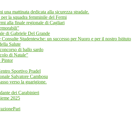
mi una mattinata dedicata alla sicurezza stradale.
 per la squadra femminile del Fermi
i alla finale regionale di Cagliari
emorabili”
 di Gabriele Del Grande
 Consulte Studentesche: un successo per Nuoro e per il nostro Istituto
ella Salute
 concorso di ballo sardo
colo di Natale”
 Pintor
 Centro Sportivo Pradel
zionale Salvatore Cambosu
asso verso la guarigione.
dante dei Carabinieri
nsieme 2025
razionePari