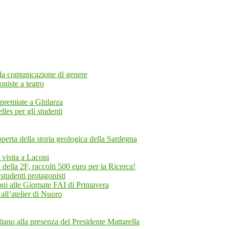
ella comunicazione di genere
oniste a teatro
i premiate a Ghilarza
les per gli studenti
rta della storia geologica della Sardegna
n visita a Laconi
ella 2F, raccolti 500 euro per la Ricerca!
studenti protagonisti
oni alle Giornate FAI di Primavera
 all’atelier di Nuoro
ano alla presenza del Presidente Mattarella