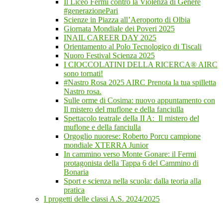
Il Liceo Fermi contro la Violenza di Genere
#generazionePari
Scienze in Piazza all’Aeroporto di Olbia
Giornata Mondiale dei Poveri 2025
INAIL CAREER DAY 2025
Orientamento al Polo Tecnologico di Tiscali
Nuoro Festival Scienza 2025
I CIOCCOLATINI DELLA RICERCA® AIRC
sono tornati!
#Nastro Rosa 2025 AIRC Prenota la tua spilletta
Nastro rosa.
Sulle orme di Cosima: nuovo appuntamento con
Il mistero del muflone e della fanciulla
Spettacolo teatrale della II A: Il mistero del
muflone e della fanciulla
Orgoglio nuorese: Roberto Porcu campione
mondiale XTERRA Junior
In cammino verso Monte Gonare: il Fermi
protagonista della Tappa 6 del Cammino di
Bonaria
Sport e scienza nella scuola: dalla teoria alla
pratica
I progetti delle classi A.S. 2024/2025