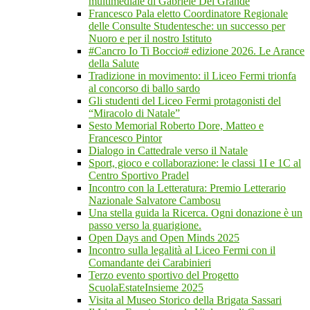
multimediale di Gabriele Del Grande
Francesco Pala eletto Coordinatore Regionale
delle Consulte Studentesche: un successo per
Nuoro e per il nostro Istituto
#Cancro Io Ti Boccio# edizione 2026. Le Arance
della Salute
Tradizione in movimento: il Liceo Fermi trionfa
al concorso di ballo sardo
Gli studenti del Liceo Fermi protagonisti del
“Miracolo di Natale”
Sesto Memorial Roberto Dore, Matteo e
Francesco Pintor
Dialogo in Cattedrale verso il Natale
Sport, gioco e collaborazione: le classi 1I e 1C al
Centro Sportivo Pradel
Incontro con la Letteratura: Premio Letterario
Nazionale Salvatore Cambosu
Una stella guida la Ricerca. Ogni donazione è un
passo verso la guarigione.
Open Days and Open Minds 2025
Incontro sulla legalità al Liceo Fermi con il
Comandante dei Carabinieri
Terzo evento sportivo del Progetto
ScuolaEstateInsieme 2025
Visita al Museo Storico della Brigata Sassari