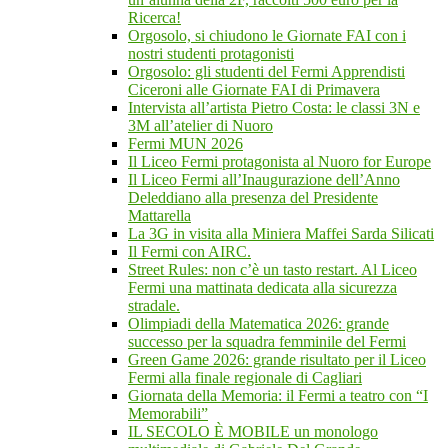
Ricerca!
Orgosolo, si chiudono le Giornate FAI con i
nostri studenti protagonisti
Orgosolo: gli studenti del Fermi Apprendisti
Ciceroni alle Giornate FAI di Primavera
Intervista all’artista Pietro Costa: le classi 3N e
3M all’atelier di Nuoro
Fermi MUN 2026
Il Liceo Fermi protagonista al Nuoro for Europe
Il Liceo Fermi all’Inaugurazione dell’Anno
Deleddiano alla presenza del Presidente
Mattarella
La 3G in visita alla Miniera Maffei Sarda Silicati
Il Fermi con AIRC.
Street Rules: non c’è un tasto restart. Al Liceo
Fermi una mattinata dedicata alla sicurezza
stradale.
Olimpiadi della Matematica 2026: grande
successo per la squadra femminile del Fermi
Green Game 2026: grande risultato per il Liceo
Fermi alla finale regionale di Cagliari
Giornata della Memoria: il Fermi a teatro con “I
Memorabili”
IL SECOLO È MOBILE un monologo