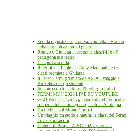
Scuola e giustizia riparativa: Giulietta e Romeo
nella comunicazione di genere
Romeo e Giulietta in scena: le classi 4I e 4P
protagoniste a teatro
Lo sport a scuola
Il Fermi alla finale del Rally Matematico: tre
classi premiate a Ghilarza
Il Liceo Fermi premiato da ASOC: viaggio a
Bruxelles per gli studenti
Incontro con lo scrittore Piergiorgio Pulixi
FERMI MUN 2026 LIVE SU YOUTUBE
GEO PALEO–LAB: gli studenti del Fermi alla
scoperta della storia geologica della Sardegna
Escursione sul Monte Corrasi
Un viaggio tra storia e natura: le classi del Fermi
in visita a Laconi
Lotteria di Pasqua AIRC 2026: premiata
un’alunna della 2F, raccolti 500 euro per la