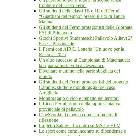
frontiere del Liceo Fermi
Gli studenti delle classi 1B e 1E del Fermi
“Guardiani del tempo” presso il sito di Tanca
Manna
Gli studenti del Fermi protagonisti delle Giornate
FAI di Primavera
Giochi Sportivi Studenteschi Pallavolo Allievi 2°
Fase – Provinciale
Il Fermi con AIRC. Lotteria ''Un uovo per la
Ricerca'' 2025
Un altro successo ai Campionati di Matematica:
la squadra mista vola a Cesenatico
Diventare mamme nella parte sbagliata del
mondo
Gli studenti del Fermi protagonisti del progetto
Campus: studio e monitoraggio del caso
Artiglieria
Monitoraggio civico e impatto nei territori
Il Liceo Fermi trionfa nella rappresentativa
provinciale di pallavolo
CineScuola: il cinema come strumento di
riflessione
Progetto Salute – Incontro su MST e HPV
Lo sport come cura: incontro su dipendenze e