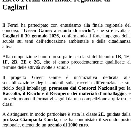
Cagliari
Il Fermi ha partecipato con entusiasmo alla finale regionale del
concorso
“Green Game: a scuola di riciclo”
, che si è svolta a
Cagliari
il
30 gennaio 2026
, confermando il forte impegno della
scuola sui temi dell’educazione ambientale e della cittadinanza
attiva.
Alla competizione hanno preso parte sei classi del biennio:
1B
,
1E
,
1F
,
2B
,
2E
e
2G
, che si erano precedentemente qualificate al
termine delle attività svolte a scuola.
Il progetto Green Game è un’iniziativa dedicata alla
sensibilizzazione degli studenti sulla raccolta differenziata e sul
riciclo degli imballaggi,
promossa dai Consorzi Nazionali per la
Raccolta, il Riciclo e il Recupero dei materiali d’imballaggio
, e
prevede momenti formativi seguiti da una competizione a quiz tra le
classi.
A distinguersi in modo particolare è stata la classe
2E
, guidata dalla
prof.ssa Giampaola Corda
, che ha conquistato il secondo posto
regionale, ottenendo un
premio di 1000 euro
.