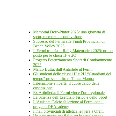
Memorial Dore-Pintor 2025: una giornata di
sport, memoria e condivisione
Successo del Fermi alle Finali Provinciali di
Beach Volley 2025
Il Fermi trionfa al Rally Matematico 2025: primo
posto per le classi 1F e 2Q
Progetto Potenziamento Sport di Combattimento
2025
Marco Buttu: dall'Antartide al Fermi
Gli studenti delle classi 1H e 2H “Guardiani del
tempo” presso il sito di Tanca Manna
Liberazione e libertà: il cuore caldo della
costituzione
Ex Artiglieria: il Fermi vince l’oro regionale
La Scienza dell’Esercizio Fisico e dello Sport
L’Atalanta Calcio fa lezione al Fermi con il
progetto DEAcademy
Finali provinciali di atletica leggera a Orani
Un passaporto per il futuro: la scuola senza