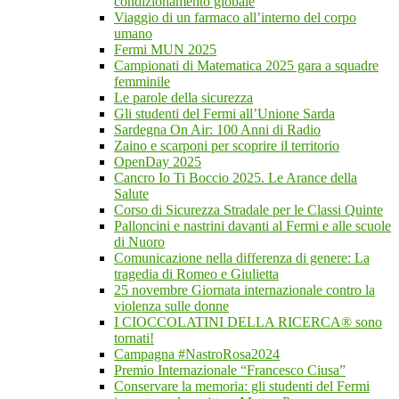
condizionamento globale
Viaggio di un farmaco all’interno del corpo
umano
Fermi MUN 2025
Campionati di Matematica 2025 gara a squadre
femminile
Le parole della sicurezza
Gli studenti del Fermi all’Unione Sarda
Sardegna On Air: 100 Anni di Radio
Zaino e scarponi per scoprire il territorio
OpenDay 2025
Cancro Io Ti Boccio 2025. Le Arance della
Salute
Corso di Sicurezza Stradale per le Classi Quinte
Palloncini e nastrini davanti al Fermi e alle scuole
di Nuoro
Comunicazione nella differenza di genere: La
tragedia di Romeo e Giulietta
25 novembre Giornata internazionale contro la
violenza sulle donne
I CIOCCOLATINI DELLA RICERCA® sono
tornati!
Campagna #NastroRosa2024
Premio Internazionale “Francesco Ciusa”
Conservare la memoria: gli studenti del Fermi