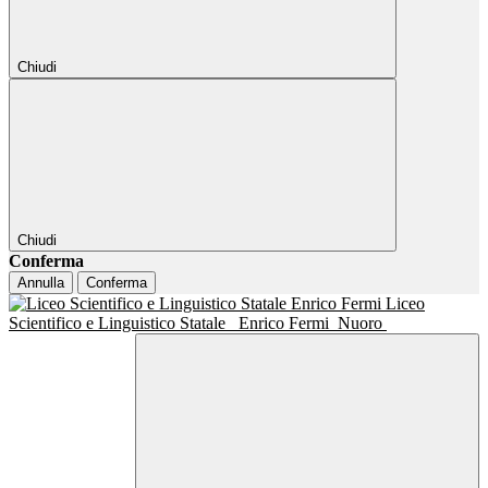
Chiudi
Chiudi
Conferma
Annulla
Conferma
Liceo
Scientifico e Linguistico Statale
Enrico Fermi
Nuoro