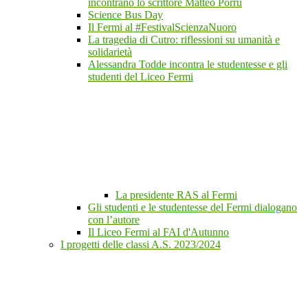
incontrano lo scrittore Matteo Porru
Science Bus Day
Il Fermi al #FestivalScienzaNuoro
La tragedia di Cutro: riflessioni su umanità e
solidarietà
Alessandra Todde incontra le studentesse e gli
studenti del Liceo Fermi
La presidente RAS al Fermi
Gli studenti e le studentesse del Fermi dialogano
con l’autore
Il Liceo Fermi al FAI d'Autunno
I progetti delle classi A.S. 2023/2024