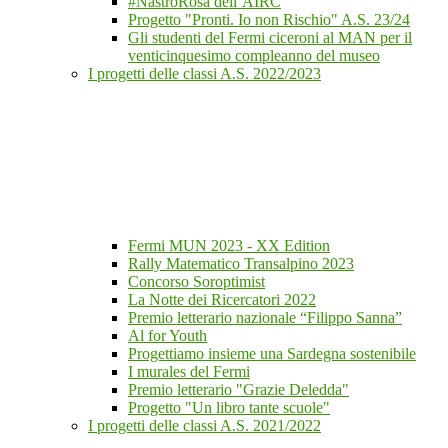
#NastroRosa dell’AIRC
Progetto "Pronti. Io non Rischio" A.S. 23/24
Gli studenti del Fermi ciceroni al MAN per il
venticinquesimo compleanno del museo
I progetti delle classi A.S. 2022/2023
Fermi MUN 2023 - XX Edition
Rally Matematico Transalpino 2023
Concorso Soroptimist
La Notte dei Ricercatori 2022
Premio letterario nazionale “Filippo Sanna”
Al for Youth
Progettiamo insieme una Sardegna sostenibile
I murales del Fermi
Premio letterario "Grazie Deledda"
Progetto "Un libro tante scuole"
I progetti delle classi A.S. 2021/2022