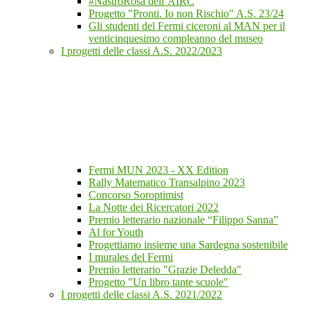
#NastroRosa dell’AIRC
Progetto "Pronti. Io non Rischio" A.S. 23/24
Gli studenti del Fermi ciceroni al MAN per il
venticinquesimo compleanno del museo
I progetti delle classi A.S. 2022/2023
Fermi MUN 2023 - XX Edition
Rally Matematico Transalpino 2023
Concorso Soroptimist
La Notte dei Ricercatori 2022
Premio letterario nazionale “Filippo Sanna”
Al for Youth
Progettiamo insieme una Sardegna sostenibile
I murales del Fermi
Premio letterario "Grazie Deledda"
Progetto "Un libro tante scuole"
I progetti delle classi A.S. 2021/2022