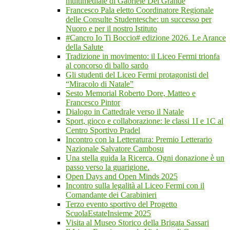
multimediale di Gabriele Del Grande
Francesco Pala eletto Coordinatore Regionale
delle Consulte Studentesche: un successo per
Nuoro e per il nostro Istituto
#Cancro Io Ti Boccio# edizione 2026. Le Arance
della Salute
Tradizione in movimento: il Liceo Fermi trionfa
al concorso di ballo sardo
Gli studenti del Liceo Fermi protagonisti del
“Miracolo di Natale”
Sesto Memorial Roberto Dore, Matteo e
Francesco Pintor
Dialogo in Cattedrale verso il Natale
Sport, gioco e collaborazione: le classi 1I e 1C al
Centro Sportivo Pradel
Incontro con la Letteratura: Premio Letterario
Nazionale Salvatore Cambosu
Una stella guida la Ricerca. Ogni donazione è un
passo verso la guarigione.
Open Days and Open Minds 2025
Incontro sulla legalità al Liceo Fermi con il
Comandante dei Carabinieri
Terzo evento sportivo del Progetto
ScuolaEstateInsieme 2025
Visita al Museo Storico della Brigata Sassari