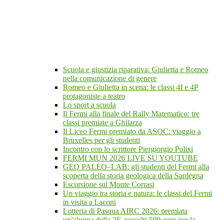
Scuola e giustizia riparativa: Giulietta e Romeo
nella comunicazione di genere
Romeo e Giulietta in scena: le classi 4I e 4P
protagoniste a teatro
Lo sport a scuola
Il Fermi alla finale del Rally Matematico: tre
classi premiate a Ghilarza
Il Liceo Fermi premiato da ASOC: viaggio a
Bruxelles per gli studenti
Incontro con lo scrittore Piergiorgio Pulixi
FERMI MUN 2026 LIVE SU YOUTUBE
GEO PALEO–LAB: gli studenti del Fermi alla
scoperta della storia geologica della Sardegna
Escursione sul Monte Corrasi
Un viaggio tra storia e natura: le classi del Fermi
in visita a Laconi
Lotteria di Pasqua AIRC 2026: premiata
un’alunna della 2F, raccolti 500 euro per la