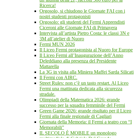
Ricerca!
Orgosolo, si chiudono le Giornate FAI con i
nostri studenti protagonisti
Orgosolo: gli studenti del Fermi Apprendisti
Ciceroni alle Giornate FAI di Primavera
Intervista all’artista Pietro Costa: le classi 3N e
3M all’atelier di Nuoro
Fermi MUN 2026
Il Liceo Fermi protagonista al Nuoro for Europe
Il Liceo Fermi all’Inaugurazione dell’Anno
Deleddiano alla presenza del Presidente
Mattarella
La 3G in visita alla Miniera Maffei Sarda Silicati
Il Fermi con AIRC.
Street Rules: non c’è un tasto restart. Al Liceo
Fermi una mattinata dedicata alla sicurezza
stradale.
Olimpiadi della Matematica 2026: grande
successo per la squadra femminile del Fermi
Green Game 2026: grande risultato per il Liceo
Fermi alla finale regionale di Cagliari
Giornata della Memoria: il Fermi a teatro con “I
Memorabili”
IL SECOLO È MOBILE un monologo