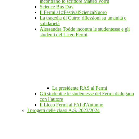
incontrano lo scrittore Matteo Porru
Science Bus Day
Il Fermi al #FestivalScienzaNuoro
La tragedia di Cutro: riflessioni su umanità e
solidarietà
Alessandra Todde incontra le studentesse e gli
studenti del Liceo Fermi
La presidente RAS al Fermi
Gli studenti e le studentesse del Fermi dialogano
con l’autore
Il Liceo Fermi al FAI d'Autunno
I progetti delle classi A.S. 2023/2024