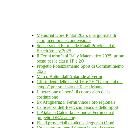
Memorial Dore-Pintor 2025: una giornata di
sport, memoria e condivisione
Successo del Fermi alle Finali Provinciali di
Beach Volley 2025
Il Fermi trionfa al Rally Matematico 2025: primo
posto per le classi 1F e 2Q
Progetto Potenziamento Sport di Combattimento
2025
Marco Buttu: dall'Antartide al Fermi
Gli studenti delle classi 1H e 2H “Guardiani del
tempo” presso il sito di Tanca Manna
Liberazione e libertà: il cuore caldo della
costituzione
Ex Artiglieria: il Fermi vince l’oro regionale
La Scienza dell’Esercizio Fisico e dello Sport
L’Atalanta Calcio fa lezione al Fermi con il
progetto DEAcademy
Finali provinciali di atletica leggera a Orani
Un passaporto per il futuro: la scuola senza