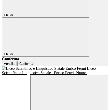
Chiudi
Chiudi
Conferma
Annulla
Conferma
Liceo
Scientifico e Linguistico Statale
Enrico Fermi
Nuoro