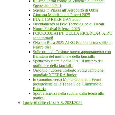
Il Liceo Fermi contro la Violenza di Genere
#generazionePari
Scienze in Piazza all’Aeroporto di Olbia
Giornata Mondiale dei Poveri 2025
INAIL CAREER DAY 2025
Orientamento al Polo Tecnologico di Tiscali
Nuoro Festival Scienza 2025
I CIOCCOLATINI DELLA RICERCA® AIRC
sono tornati!
#Nastro Rosa 2025 AIRC Prenota la tua spilletta
Nastro rosa.
Sulle orme di Cosima: nuovo appuntamento con
Il mistero del muflone e della fanciulla
Spettacolo teatrale della II A: Il mistero del
muflone e della fanciulla
Orgoglio nuorese: Roberto Porcu campione
mondiale XTERRA Junior
In cammino verso Monte Gonare: il Fermi
protagonista della Tappa 6 del Cammino di
Bonaria
Sport e scienza nella scuola: dalla teoria alla
pratica
I progetti delle classi A.S. 2024/2025