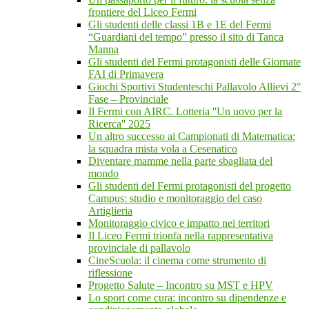
frontiere del Liceo Fermi
Gli studenti delle classi 1B e 1E del Fermi
“Guardiani del tempo” presso il sito di Tanca
Manna
Gli studenti del Fermi protagonisti delle Giornate
FAI di Primavera
Giochi Sportivi Studenteschi Pallavolo Allievi 2°
Fase – Provinciale
Il Fermi con AIRC. Lotteria ''Un uovo per la
Ricerca'' 2025
Un altro successo ai Campionati di Matematica:
la squadra mista vola a Cesenatico
Diventare mamme nella parte sbagliata del
mondo
Gli studenti del Fermi protagonisti del progetto
Campus: studio e monitoraggio del caso
Artiglieria
Monitoraggio civico e impatto nei territori
Il Liceo Fermi trionfa nella rappresentativa
provinciale di pallavolo
CineScuola: il cinema come strumento di
riflessione
Progetto Salute – Incontro su MST e HPV
Lo sport come cura: incontro su dipendenze e