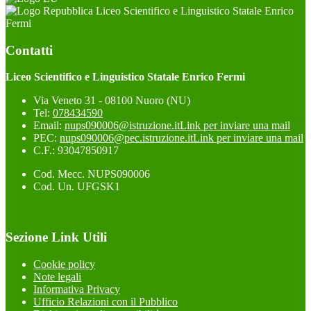
Liceo Scientifico e Linguistico Statale Enrico
Fermi
Contatti
Liceo Scientifico e Linguistico Statale Enrico Fermi
Via Veneto 31 - 08100 Nuoro (NU)
Tel:
078434590
Email:
nups090006@istruzione.it
Link per inviare una mail
PEC:
nups090006@pec.istruzione.it
Link per inviare una mail
C.F.: 93047850917
Cod. Mecc. NUPS090006
Cod. Un. UFGSK1
Sezione Link Utili
Cookie policy
Note legali
Informativa Privacy
Ufficio Relazioni con il Pubblico