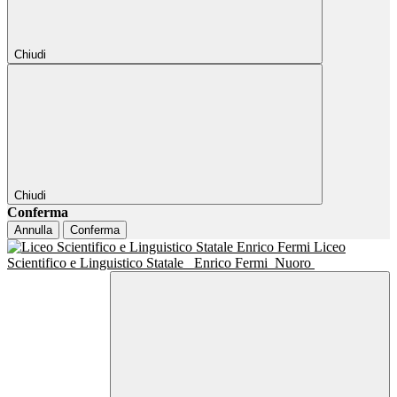
Chiudi
Chiudi
Conferma
Annulla
Conferma
Liceo
Scientifico e Linguistico Statale
Enrico Fermi
Nuoro