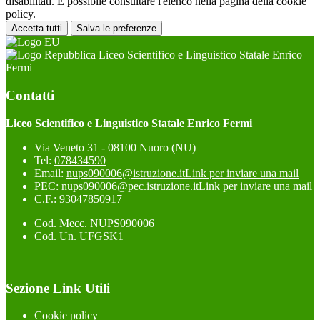
disabilitati. È possibile consultare l'elenco nella pagina della cookie
policy.
Accetta tutti
Salva le preferenze
Liceo Scientifico e Linguistico Statale Enrico
Fermi
Contatti
Liceo Scientifico e Linguistico Statale Enrico Fermi
Via Veneto 31 - 08100 Nuoro (NU)
Tel:
078434590
Email:
nups090006@istruzione.it
Link per inviare una mail
PEC:
nups090006@pec.istruzione.it
Link per inviare una mail
C.F.: 93047850917
Cod. Mecc. NUPS090006
Cod. Un. UFGSK1
Sezione Link Utili
Cookie policy