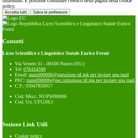
disabilitati. È possibile consultare l'elenco nella pagina della cookie
policy.
Accetta tutti
Salva le preferenze
Liceo Scientifico e Linguistico Statale Enrico
Fermi
Contatti
Liceo Scientifico e Linguistico Statale Enrico Fermi
Via Veneto 31 - 08100 Nuoro (NU)
Tel:
078434590
Email:
nups090006@istruzione.it
Link per inviare una mail
PEC:
nups090006@pec.istruzione.it
Link per inviare una mail
C.F.: 93047850917
Cod. Mecc. NUPS090006
Cod. Un. UFGSK1
Sezione Link Utili
Cookie policy