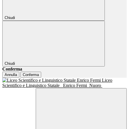
Chiudi
Chiudi
Conferma
Annulla
Conferma
Liceo
Scientifico e Linguistico Statale
Enrico Fermi
Nuoro