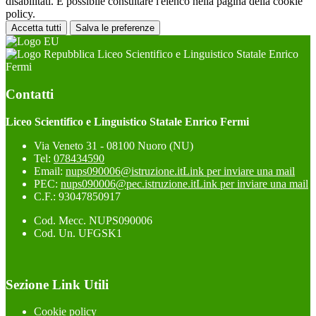
disabilitati. È possibile consultare l'elenco nella pagina della cookie
policy.
Accetta tutti
Salva le preferenze
Liceo Scientifico e Linguistico Statale Enrico
Fermi
Contatti
Liceo Scientifico e Linguistico Statale Enrico Fermi
Via Veneto 31 - 08100 Nuoro (NU)
Tel:
078434590
Email:
nups090006@istruzione.it
Link per inviare una mail
PEC:
nups090006@pec.istruzione.it
Link per inviare una mail
C.F.: 93047850917
Cod. Mecc. NUPS090006
Cod. Un. UFGSK1
Sezione Link Utili
Cookie policy