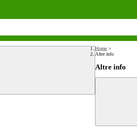
Home
>
Altre info
Altre info