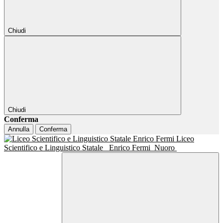
Chiudi
Chiudi
Conferma
Annulla
Conferma
Liceo
Scientifico e Linguistico Statale
Enrico Fermi
Nuoro