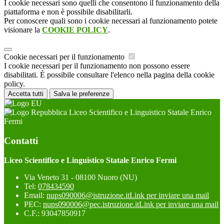
I cookie necessari sono quelli che consentono il funzionamento della
piattaforma e non è possibile disabilitarli.
Per conoscere quali sono i cookie necessari al funzionamento potete
visionare la
COOKIE POLICY
.
Cookie necessari per il funzionamento
I cookie necessari per il funzionamento non possono essere
disabilitati. È possibile consultare l'elenco nella pagina della cookie
policy.
Accetta tutti
Salva le preferenze
Liceo Scientifico e Linguistico Statale Enrico
Fermi
Contatti
Liceo Scientifico e Linguistico Statale Enrico Fermi
Via Veneto 31 - 08100 Nuoro (NU)
Tel:
078434590
Email:
nups090006@istruzione.it
Link per inviare una mail
PEC:
nups090006@pec.istruzione.it
Link per inviare una mail
C.F.: 93047850917