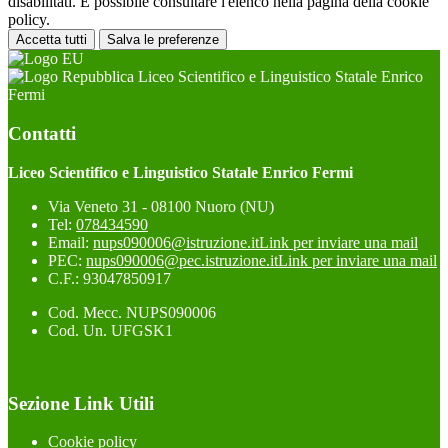
disabilitati. È possibile consultare l'elenco nella pagina della cookie
policy.
Accetta tutti
Salva le preferenze
Liceo Scientifico e Linguistico Statale Enrico
Fermi
Contatti
Liceo Scientifico e Linguistico Statale Enrico Fermi
Via Veneto 31 - 08100 Nuoro (NU)
Tel:
078434590
Email:
nups090006@istruzione.it
Link per inviare una mail
PEC:
nups090006@pec.istruzione.it
Link per inviare una mail
C.F.: 93047850917
Cod. Mecc. NUPS090006
Cod. Un. UFGSK1
Sezione Link Utili
Cookie policy