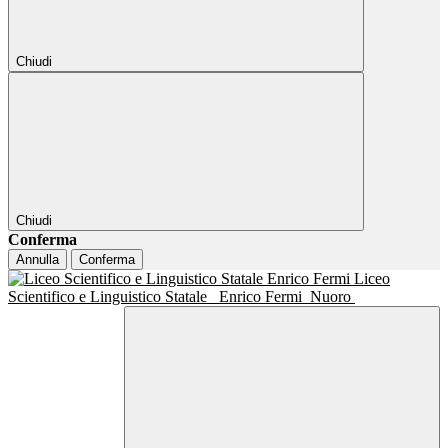
Chiudi
Chiudi
Conferma
Annulla
Conferma
Liceo
Scientifico e Linguistico Statale
Enrico Fermi
Nuoro