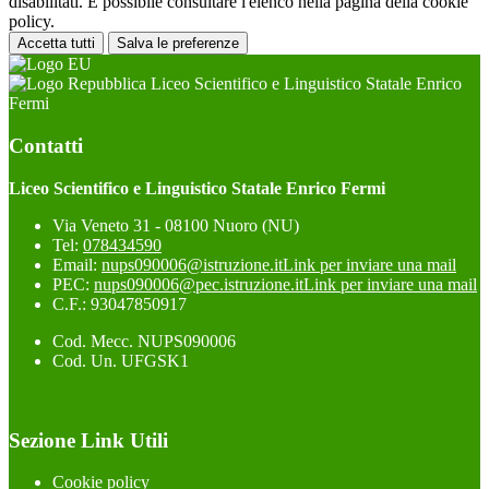
disabilitati. È possibile consultare l'elenco nella pagina della cookie
policy.
Accetta tutti
Salva le preferenze
Liceo Scientifico e Linguistico Statale Enrico
Fermi
Contatti
Liceo Scientifico e Linguistico Statale Enrico Fermi
Via Veneto 31 - 08100 Nuoro (NU)
Tel:
078434590
Email:
nups090006@istruzione.it
Link per inviare una mail
PEC:
nups090006@pec.istruzione.it
Link per inviare una mail
C.F.: 93047850917
Cod. Mecc. NUPS090006
Cod. Un. UFGSK1
Sezione Link Utili
Cookie policy