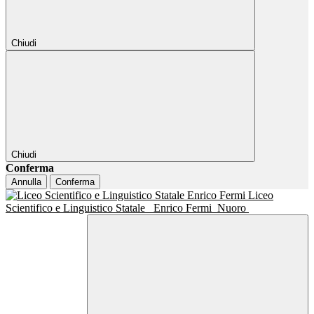
Chiudi
Chiudi
Conferma
Annulla
Conferma
Liceo
Scientifico e Linguistico Statale
Enrico Fermi
Nuoro