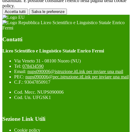
disabilitati. È possibile consultare l'elenco nella pagina della cookie
policy.
Accetta tutti
Salva le preferenze
Liceo Scientifico e Linguistico Statale Enrico
Fermi
Contatti
Liceo Scientifico e Linguistico Statale Enrico Fermi
Via Veneto 31 - 08100 Nuoro (NU)
Tel:
078434590
Email:
nups090006@istruzione.it
Link per inviare una mail
PEC:
nups090006@pec.istruzione.it
Link per inviare una mail
C.F.: 93047850917
Cod. Mecc. NUPS090006
Cod. Un. UFGSK1
Sezione Link Utili
Cookie policy