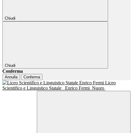
Chiudi
Chiudi
Conferma
Annulla
Conferma
Liceo
Scientifico e Linguistico Statale
Enrico Fermi
Nuoro