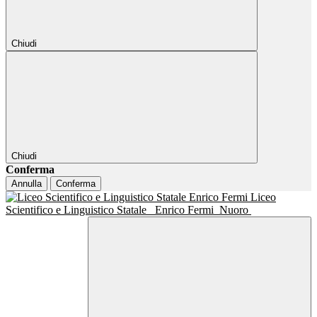
Chiudi
Chiudi
Conferma
Annulla
Conferma
Liceo
Scientifico e Linguistico Statale
Enrico Fermi
Nuoro