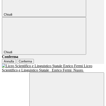
Chiudi
Chiudi
Conferma
Annulla
Conferma
Liceo
Scientifico e Linguistico Statale
Enrico Fermi
Nuoro