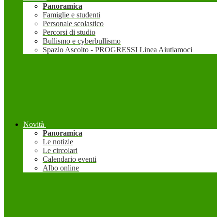
Panoramica
Famiglie e studenti
Personale scolastico
Percorsi di studio
Bullismo e cyberbullismo
Spazio Ascolto - PROGRESSI Linea Aiutiamoci
Novità
Panoramica
Le notizie
Le circolari
Calendario eventi
Albo online