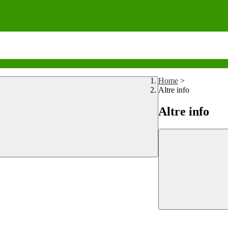
Home
>
Altre info
Altre info