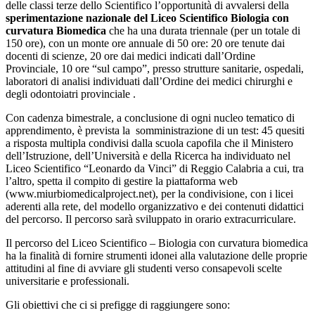
delle classi terze dello Scientifico l’opportunità di avvalersi della
sperimentazione nazionale del Liceo Scientifico Biologia con
curvatura Biomedica
che ha una durata triennale (per un totale di
150 ore), con un monte ore annuale di 50 ore: 20 ore tenute dai
docenti di scienze, 20 ore dai medici indicati dall’Ordine
Provinciale, 10 ore “sul campo”, presso strutture sanitarie, ospedali,
laboratori di analisi individuati dall’Ordine dei medici chirurghi e
degli odontoiatri provinciale .
Con cadenza bimestrale, a conclusione di ogni nucleo tematico di
apprendimento, è prevista la somministrazione di un test: 45 quesiti
a risposta multipla condivisi dalla scuola capofila che il Ministero
dell’Istruzione, dell’Università e della Ricerca ha individuato nel
Liceo Scientifico “Leonardo da Vinci” di Reggio Calabria a cui, tra
l’altro, spetta il compito di gestire la piattaforma web
(www.miurbiomedicalproject.net), per la condivisione, con i licei
aderenti alla rete, del modello organizzativo e dei contenuti didattici
del percorso. Il percorso sarà sviluppato in orario extracurriculare.
Il percorso del Liceo Scientifico – Biologia con curvatura biomedica
ha la finalità di fornire strumenti idonei alla valutazione delle proprie
attitudini al fine di avviare gli studenti verso consapevoli scelte
universitarie e professionali.
Gli obiettivi che ci si prefigge di raggiungere sono: