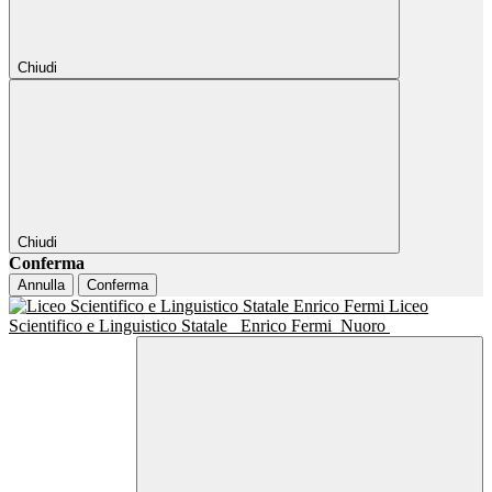
Chiudi
Chiudi
Conferma
Annulla
Conferma
Liceo
Scientifico e Linguistico Statale
Enrico Fermi
Nuoro