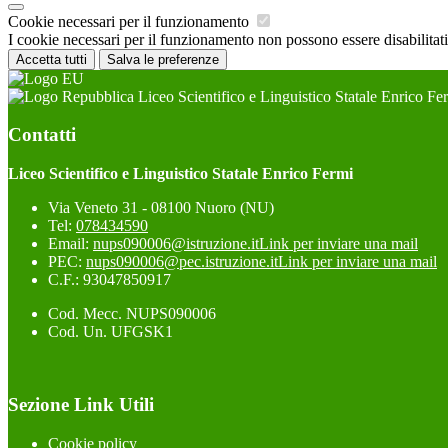
Cookie necessari per il funzionamento
I cookie necessari per il funzionamento non possono essere disabilitati.
Accetta tutti
Salva le preferenze
Liceo Scientifico e Linguistico Statale Enrico Fe
Contatti
Liceo Scientifico e Linguistico Statale Enrico Fermi
Via Veneto 31 - 08100 Nuoro (NU)
Tel:
078434590
Email:
nups090006@istruzione.it
Link per inviare una mail
PEC:
nups090006@pec.istruzione.it
Link per inviare una mail
C.F.: 93047850917
Cod. Mecc. NUPS090006
Cod. Un. UFGSK1
Sezione Link Utili
Cookie policy