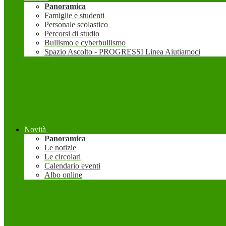
Panoramica
Famiglie e studenti
Personale scolastico
Percorsi di studio
Bullismo e cyberbullismo
Spazio Ascolto - PROGRESSI Linea Aiutiamoci
Novità
Panoramica
Le notizie
Le circolari
Calendario eventi
Albo online