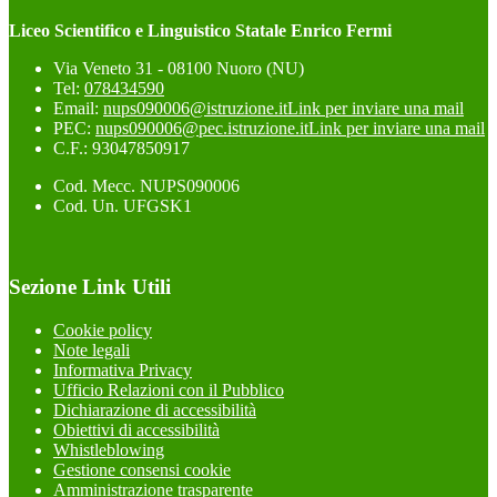
Liceo Scientifico e Linguistico Statale Enrico Fermi
Via Veneto 31 - 08100 Nuoro (NU)
Tel:
078434590
Email:
nups090006@istruzione.it
Link per inviare una mail
PEC:
nups090006@pec.istruzione.it
Link per inviare una mail
C.F.: 93047850917
Cod. Mecc. NUPS090006
Cod. Un. UFGSK1
Sezione Link Utili
Cookie policy
Note legali
Informativa Privacy
Ufficio Relazioni con il Pubblico
Dichiarazione di accessibilità
Obiettivi di accessibilità
Whistleblowing
Gestione consensi cookie
Amministrazione trasparente