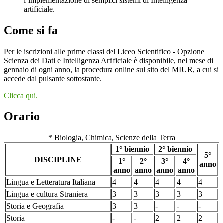
l’implementazione di semplici sistemi di Intelligenza
artificiale.
Come si fa
Per le iscrizioni alle prime classi del Liceo Scientifico - Opzione
Scienza dei Dati e Intelligenza Artificiale è disponibile, nel mese di
gennaio di ogni anno, la procedura online sul sito del MIUR, a cui si
accede dal pulsante sottostante.
Clicca qui.
Orario
* Biologia, Chimica, Scienze della Terra
1° biennio
2° biennio
5°
DISCIPLINE
1°
2°
3°
4°
anno
anno
anno
anno
anno
Lingua e Letteratura Italiana
4
4
4
4
4
Lingua e cultura Straniera
3
3
3
3
3
Storia e Geografia
3
3
-
-
-
Storia
-
-
2
2
2