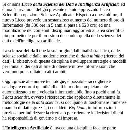
Si chiama
Liceo della Scienza dei Dati e Intelligenza Artificiale
ed
è una "curvatura" del già presente e tanto apprezzato Liceo
Scientifico opazione Scienze Applicate. Rispetto a quest'ultimo, il
nuovo Liceo prevede un sostanzioso aumento del numero di ore di
Informatica (da 330 ore in 5 anni si passa a 528 ore) ed una
modulazione dei contenuti disciplinari aggiornati all'area scientifica
più promettente per il prossimo decennio: quella della scienza dei
dati e dell'intelligenza artificiale.
La
scienza dei dati
trae la sua origine dall’analisi statistica, dalle
scienze sociali e dalle moderne tecniche di
data mining
(ricerca dei
dati). L’obiettivo di questa disciplina è sviluppare strategie e modelli
per l’analisi dei dati al fine di ottenere nuove informazioni che
verranno poi sfruttate in altri ambiti.
Oggi, grazie alle nuove tecnologie, è possibile raccogliere e
catalogare enormi quantità di dati in modo completamente
automatizzato a una velocità inimmaginabile fino a pochi anni fa.
I
data scientist
, ovvero i ricercatori che applicano direttamente le
metodologie della
data science
, si occupano di trasformare immense
quantità di dati “grezzi”, i cosiddetti
Big Data
, in informazioni
preziose per indirizzare la ricerca o per orientare le decisioni di chi
ha responsabilità di governo o di impresa.
L'
Intelligenza Artificiale
è invece una disciplina facente parte