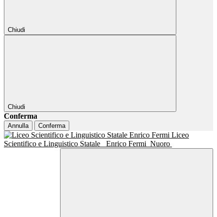
Chiudi
Chiudi
Conferma
Annulla
Conferma
Liceo
Scientifico e Linguistico Statale
Enrico Fermi
Nuoro