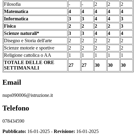
Filosofia
-
-
2
2
2
Matematica
4
4
4
4
4
Informatica
3
3
4
4
3
Fisica
2
2
2
2
3
Scienze naturali*
3
3
4
4
4
Disegno e Storia dell'arte
2
2
2
2
2
Scienze motorie e sportive
2
2
2
2
2
Religione cattolica o AA
1
1
1
1
1
TOTALE DELLE ORE
27
27
30
30
30
SETTIMANALI
Email
nups090006@istruzione.it
Telefono
078434590
Pubblicato:
16-01-2025 -
Revisione:
16-01-2025