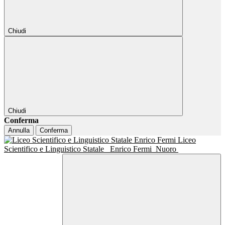
Chiudi
Chiudi
Conferma
Annulla
Conferma
Liceo
Scientifico e Linguistico Statale
Enrico Fermi
Nuoro