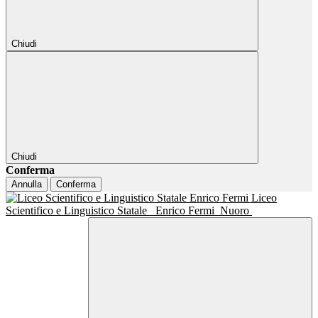
Chiudi
Chiudi
Conferma
Annulla
Conferma
Liceo
Scientifico e Linguistico Statale
Enrico Fermi
Nuoro