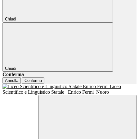
Chiudi
Chiudi
Conferma
Annulla
Conferma
Liceo
Scientifico e Linguistico Statale
Enrico Fermi
Nuoro