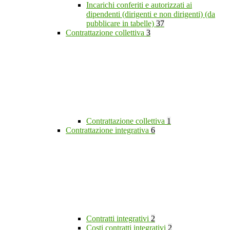
Incarichi conferiti e autorizzati ai
dipendenti (dirigenti e non dirigenti) (da
pubblicare in tabelle)
37
Contrattazione collettiva
3
Contrattazione collettiva
1
Contrattazione integrativa
6
Contratti integrativi
2
Costi contratti integrativi
2