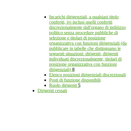
Incarichi dirigenziali, a qualsiasi titolo
conferiti, ivi inclusi quelli conferiti
discrezionalmente dall'organo di indirizzo
politico senza procedure pubbliche di
selezione e titolari di posizione
organizzativa con funzioni dirigenziali (da
pubblicare in tabelle che distinguano le
seguenti situazioni: dirigenti, dirigenti
individuati discrezionalmente, titolari di
posizione organizzativa con funzioni
dirigenziali)
8
Elenco posizioni dirigenziali discrezionali
Posti di funzione disponibili
Ruolo dirigenti
5
Dirigenti cessati