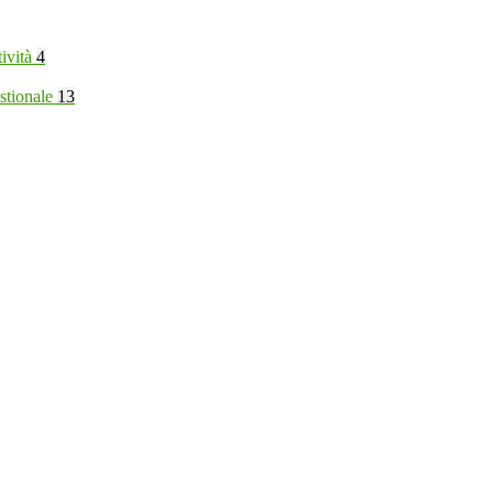
tività
4
stionale
13