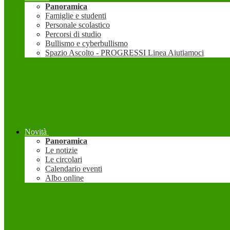
Panoramica
Famiglie e studenti
Personale scolastico
Percorsi di studio
Bullismo e cyberbullismo
Spazio Ascolto - PROGRESSI Linea Aiutiamoci
Novità
Panoramica
Le notizie
Le circolari
Calendario eventi
Albo online