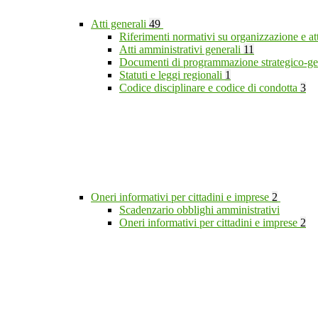
Atti generali
49
Riferimenti normativi su organizzazione e at
Atti amministrativi generali
11
Documenti di programmazione strategico-ge
Statuti e leggi regionali
1
Codice disciplinare e codice di condotta
3
Oneri informativi per cittadini e imprese
2
Scadenzario obblighi amministrativi
Oneri informativi per cittadini e imprese
2