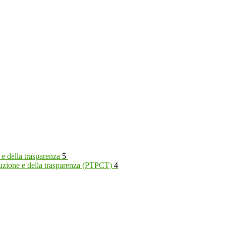
 e della trasparenza
5
rruzione e della trasparenza (PTPCT)
4