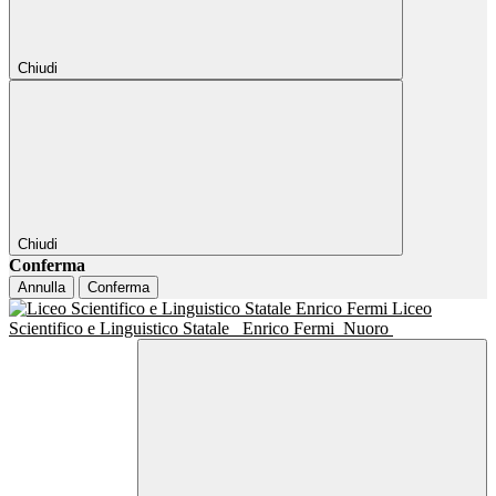
Chiudi
Chiudi
Conferma
Annulla
Conferma
Liceo
Scientifico e Linguistico Statale
Enrico Fermi
Nuoro