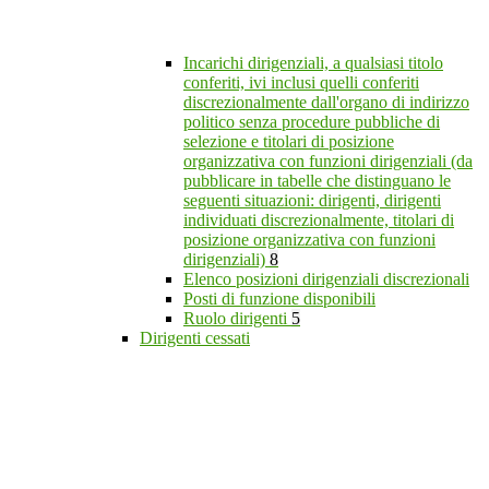
Incarichi dirigenziali, a qualsiasi titolo
conferiti, ivi inclusi quelli conferiti
discrezionalmente dall'organo di indirizzo
politico senza procedure pubbliche di
selezione e titolari di posizione
organizzativa con funzioni dirigenziali (da
pubblicare in tabelle che distinguano le
seguenti situazioni: dirigenti, dirigenti
individuati discrezionalmente, titolari di
posizione organizzativa con funzioni
dirigenziali)
8
Elenco posizioni dirigenziali discrezionali
Posti di funzione disponibili
Ruolo dirigenti
5
Dirigenti cessati