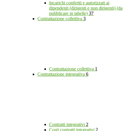
Incarichi conferiti e autorizzati ai
dipendenti (dirigenti e non dirigenti) (da
pubblicare in tabelle)
37
Contrattazione collettiva
3
Contrattazione collettiva
1
Contrattazione integrativa
6
Contratti integrativi
2
Costi contratti integrativi
2