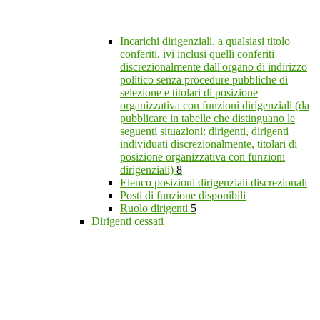
Incarichi dirigenziali, a qualsiasi titolo
conferiti, ivi inclusi quelli conferiti
discrezionalmente dall'organo di indirizzo
politico senza procedure pubbliche di
selezione e titolari di posizione
organizzativa con funzioni dirigenziali (da
pubblicare in tabelle che distinguano le
seguenti situazioni: dirigenti, dirigenti
individuati discrezionalmente, titolari di
posizione organizzativa con funzioni
dirigenziali)
8
Elenco posizioni dirigenziali discrezionali
Posti di funzione disponibili
Ruolo dirigenti
5
Dirigenti cessati