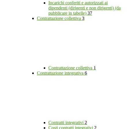
Incarichi conferiti e autorizzati ai
dipendenti (dirigenti e non dirigenti) (da
pubblicare in tabelle)
37
Contrattazione collettiva
3
Contrattazione collettiva
1
Contrattazione integrativa
6
Contratti integrativi
2
Costi contratti integrativi
2