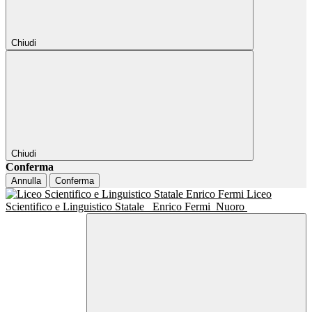
Chiudi
Chiudi
Conferma
Annulla
Conferma
Liceo
Scientifico e Linguistico Statale
Enrico Fermi
Nuoro