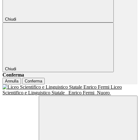
Chiudi
Chiudi
Conferma
Annulla
Conferma
Liceo
Scientifico e Linguistico Statale
Enrico Fermi
Nuoro