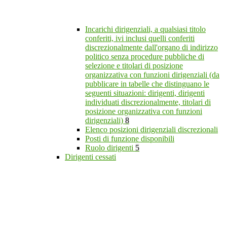
Incarichi dirigenziali, a qualsiasi titolo
conferiti, ivi inclusi quelli conferiti
discrezionalmente dall'organo di indirizzo
politico senza procedure pubbliche di
selezione e titolari di posizione
organizzativa con funzioni dirigenziali (da
pubblicare in tabelle che distinguano le
seguenti situazioni: dirigenti, dirigenti
individuati discrezionalmente, titolari di
posizione organizzativa con funzioni
dirigenziali)
8
Elenco posizioni dirigenziali discrezionali
Posti di funzione disponibili
Ruolo dirigenti
5
Dirigenti cessati