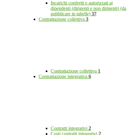
Incarichi conferiti e autorizzati ai
dipendenti (dirigenti e non dirigenti) (da
pubblicare in tabelle)
37
Contrattazione collettiva
3
Contrattazione collettiva
1
Contrattazione integrativa
6
Contratti integrativi
2
Costi contratti integrativi
2