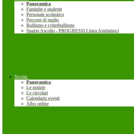
Panoramica
Famiglie e studenti
Personale scolastico
Percorsi di studio
Bullismo e cyberbullismo
Spazio Ascolto - PROGRESSI Linea Aiutiamoci
Novità
Panoramica
Le notizie
Le circolari
Calendario eventi
Albo online