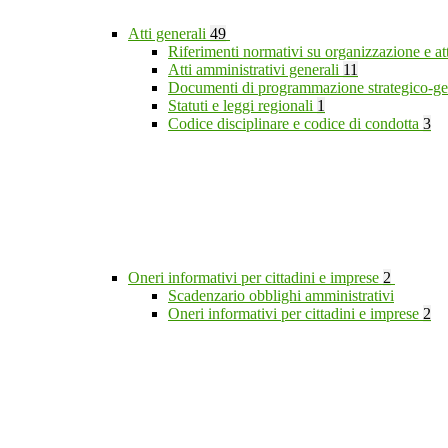
Atti generali
49
Riferimenti normativi su organizzazione e at
Atti amministrativi generali
11
Documenti di programmazione strategico-ge
Statuti e leggi regionali
1
Codice disciplinare e codice di condotta
3
Oneri informativi per cittadini e imprese
2
Scadenzario obblighi amministrativi
Oneri informativi per cittadini e imprese
2