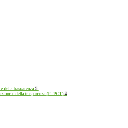
 e della trasparenza
5
rruzione e della trasparenza (PTPCT)
4