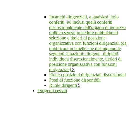
Incarichi dirigenziali, a qualsiasi titolo
conferiti, ivi inclusi quelli conferiti
discrezionalmente dall'organo di indirizzo
politico senza procedure pubbliche di
selezione e titolari di posizione
organizzativa con funzioni dirigenziali (da
pubblicare in tabelle che distinguano le
seguenti situazioni: dirigenti, dirigenti
individuati discrezionalmente, titolari di
posizione organizzativa con funzioni
dirigenziali)
8
Elenco posizioni dirigenziali discrezionali
Posti di funzione disponibili
Ruolo dirigenti
5
Dirigenti cessati