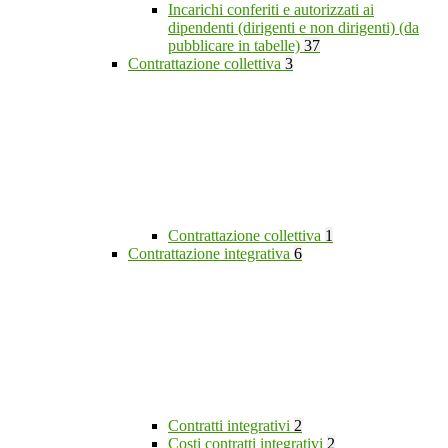
Incarichi conferiti e autorizzati ai
dipendenti (dirigenti e non dirigenti) (da
pubblicare in tabelle)
37
Contrattazione collettiva
3
Contrattazione collettiva
1
Contrattazione integrativa
6
Contratti integrativi
2
Costi contratti integrativi
2