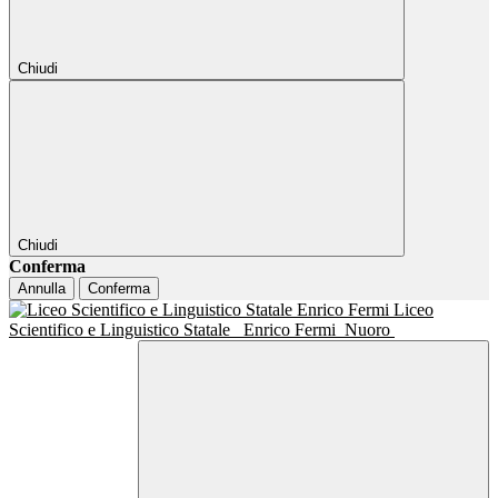
Chiudi
Chiudi
Conferma
Annulla
Conferma
Liceo
Scientifico e Linguistico Statale
Enrico Fermi
Nuoro