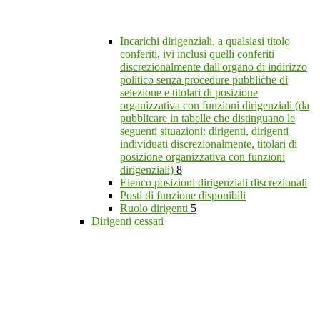
Incarichi dirigenziali, a qualsiasi titolo
conferiti, ivi inclusi quelli conferiti
discrezionalmente dall'organo di indirizzo
politico senza procedure pubbliche di
selezione e titolari di posizione
organizzativa con funzioni dirigenziali (da
pubblicare in tabelle che distinguano le
seguenti situazioni: dirigenti, dirigenti
individuati discrezionalmente, titolari di
posizione organizzativa con funzioni
dirigenziali)
8
Elenco posizioni dirigenziali discrezionali
Posti di funzione disponibili
Ruolo dirigenti
5
Dirigenti cessati