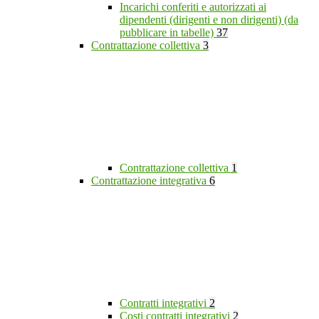
Incarichi conferiti e autorizzati ai
dipendenti (dirigenti e non dirigenti) (da
pubblicare in tabelle)
37
Contrattazione collettiva
3
Contrattazione collettiva
1
Contrattazione integrativa
6
Contratti integrativi
2
Costi contratti integrativi
2