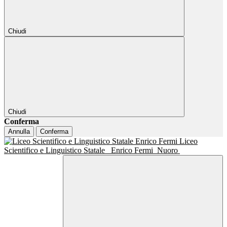
Chiudi
Chiudi
Conferma
Annulla
Conferma
Liceo
Scientifico e Linguistico Statale
Enrico Fermi
Nuoro