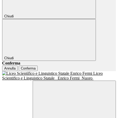
Chiudi
Chiudi
Conferma
Annulla
Conferma
Liceo
Scientifico e Linguistico Statale
Enrico Fermi
Nuoro