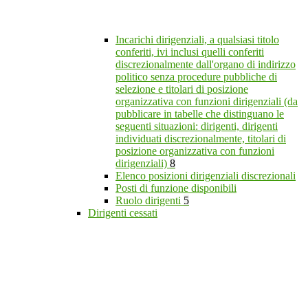
Incarichi dirigenziali, a qualsiasi titolo
conferiti, ivi inclusi quelli conferiti
discrezionalmente dall'organo di indirizzo
politico senza procedure pubbliche di
selezione e titolari di posizione
organizzativa con funzioni dirigenziali (da
pubblicare in tabelle che distinguano le
seguenti situazioni: dirigenti, dirigenti
individuati discrezionalmente, titolari di
posizione organizzativa con funzioni
dirigenziali)
8
Elenco posizioni dirigenziali discrezionali
Posti di funzione disponibili
Ruolo dirigenti
5
Dirigenti cessati