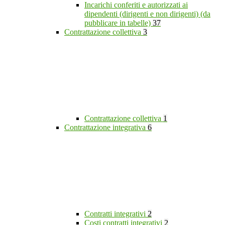
Incarichi conferiti e autorizzati ai
dipendenti (dirigenti e non dirigenti) (da
pubblicare in tabelle)
37
Contrattazione collettiva
3
Contrattazione collettiva
1
Contrattazione integrativa
6
Contratti integrativi
2
Costi contratti integrativi
2