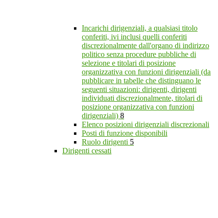
Incarichi dirigenziali, a qualsiasi titolo
conferiti, ivi inclusi quelli conferiti
discrezionalmente dall'organo di indirizzo
politico senza procedure pubbliche di
selezione e titolari di posizione
organizzativa con funzioni dirigenziali (da
pubblicare in tabelle che distinguano le
seguenti situazioni: dirigenti, dirigenti
individuati discrezionalmente, titolari di
posizione organizzativa con funzioni
dirigenziali)
8
Elenco posizioni dirigenziali discrezionali
Posti di funzione disponibili
Ruolo dirigenti
5
Dirigenti cessati