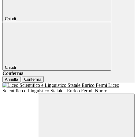
Chiudi
Chiudi
Conferma
Annulla
Conferma
Liceo
Scientifico e Linguistico Statale
Enrico Fermi
Nuoro