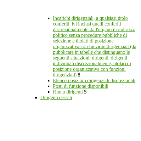
Incarichi dirigenziali, a qualsiasi titolo
conferiti, ivi inclusi quelli conferiti
discrezionalmente dall'organo di indirizzo
politico senza procedure pubbliche di
selezione e titolari di posizione
organizzativa con funzioni dirigenziali (da
pubblicare in tabelle che distinguano le
seguenti situazioni: dirigenti, dirigenti
individuati discrezionalmente, titolari di
posizione organizzativa con funzioni
dirigenziali)
8
Elenco posizioni dirigenziali discrezionali
Posti di funzione disponibili
Ruolo dirigenti
5
Dirigenti cessati