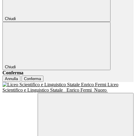
Chiudi
Chiudi
Conferma
Annulla
Conferma
Liceo
Scientifico e Linguistico Statale
Enrico Fermi
Nuoro