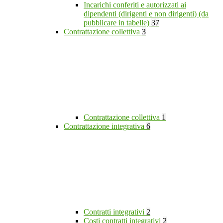
Incarichi conferiti e autorizzati ai
dipendenti (dirigenti e non dirigenti) (da
pubblicare in tabelle)
37
Contrattazione collettiva
3
Contrattazione collettiva
1
Contrattazione integrativa
6
Contratti integrativi
2
Costi contratti integrativi
2